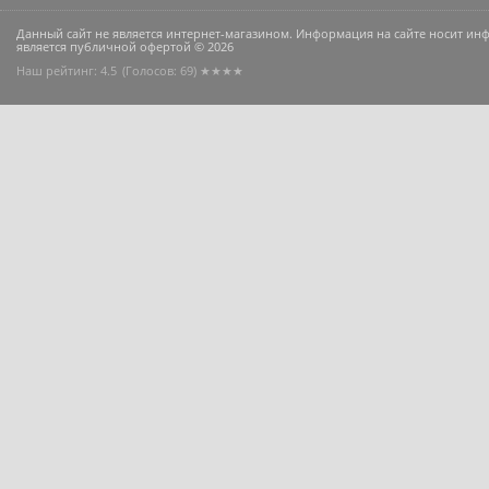
Данный сайт не является интернет-магазином. Информация на сайте носит и
является публичной офертой © 2026
Наш рейтинг: 4.5
(Голосов:
69
) ★★★★