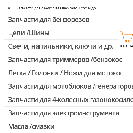
Запчасти для бензопил Oleo-mac, Echo и др.
Запчасти для бензорезов
Цепи /Шины
Свечи, напильники, ключи и др.
В Ваше
Запчасти для триммеров /бензокос
Леска / Головки / Ножи для мотокос
Запчасти для Китайских триммеров
Запчасти для мотокос Stihl /Husqvarna /Oleo-mac /Echo и др.
Запчасти для мотоблоков /генераторо
Запчасти для 4-колесных газонокосил
Запчасти для электроинструмента
Масла /смазки
Двигатели, редукторы для шуруповертов