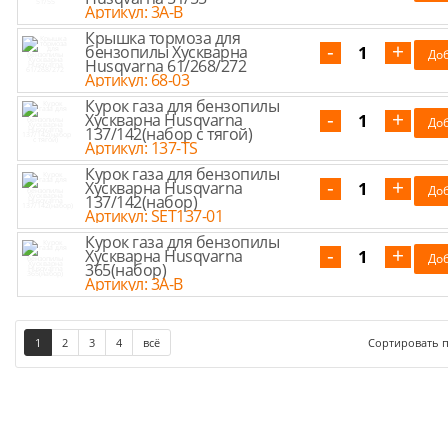
Артикул: 3A-B
Крышка тормоза для
бензопилы Хускварна
Husqvarna 61/268/272
Артикул: 68-03
Курок газа для бензопилы
Хускварна Husqvarna
137/142(набор с тягой)
Артикул: 137-TS
Курок газа для бензопилы
Хускварна Husqvarna
137/142(набор)
Артикул: SET137-01
Курок газа для бензопилы
Хускварна Husqvarna
365(набор)
Артикул: 3A-B
1
2
3
4
всё
Сортировать 