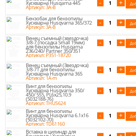
Хускварна Husqarna 445
Артикул: 3A-B
Бензобак для бензопилы
Хускварна Husqvarna 365/372
Артикул: 3A-B
Венец съемный (звездочка)
3/8-7 (посадка Small 19мм)
для бензопилы Husqarna
236/240/ Partner 350/351
Артикул: P351-18720
Венец съемный (Звездочка)
3/8-7Т для бензопилы
Хускварна Husqvarna 365
Артикул: 1A-m
Винт для бензопилы
Хускварна Husqvarna 350/
450/ 555, PL6x25,10.9
(5032188-76)
Артикул: THUS624
Винт для бензопилы
Хускварна Husqvarna 6.1х16
(5032102-70)
Артикул: TD61160
Вставка в цилиндр для