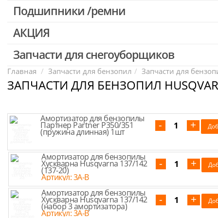
Патроны для шуруповертов / перфораторов
Подшипники /ремни
Выключатели, переключатели
АКЦИЯ
Запчасти для перфораторов и отбойных молотков
Запчасти для УШМ (болгарок)
Запчасти для снегоуборщиков
Скидка 50%
Запчасти для электроинструмента другие
Главная
Запчасти для бензопил
Запчасти для бензопи
ЗАПЧАСТИ ДЛЯ БЕНЗОПИЛ HUSQVAR
Конденсаторы
Якоря, статоры
Аккумуляторы, зарядные устройства
Амортизатор для бензопилы
Партнер Partner P350/351
Щётки, щёточные узлы
(пружина длинная) 1шт
Ремни для электроинструмента
Амортизатор для бензопилы
Хускварна Husqvarna 137/142
(137-20)
Артикул: 3A-B
Амортизатор для бензопилы
Хускварна Husqvarna 137/142
(набор 3 амортизатора)
Артикул: 3A-B