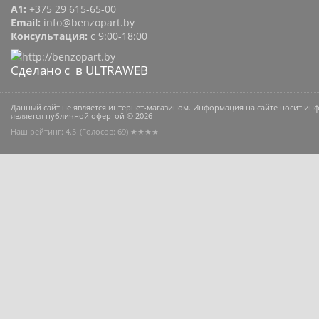
A1:
+375 29 615-65-00
Email:
info@benzopart.by
Консультация:
с 9:00-18:00
Сделано с
в ULTRAWEB
Данный сайт не является интернет-магазином. Информация на сайте носит и
является публичной офертой © 2026
Наш рейтинг: 4.5
(Голосов:
69
) ★★★★