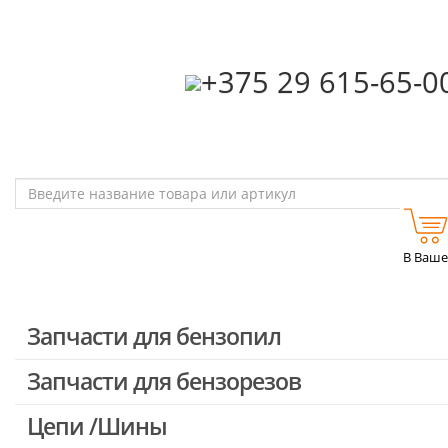
‎+375 29 615-65-0
В
В Ваше
Запчасти для бензопил
Запчасти для бензорезов
Запчасти для бензопил Stihl
Запчасти для бензопил Husqvarna, Partner
Цепи /Шины
Запчасти для Китайских бензопил