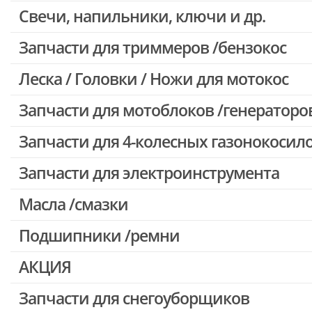
Свечи, напильники, ключи и др.
Запчасти для бензопил Oleo-mac, Echo и др.
Запчасти для триммеров /бензокос
Леска / Головки / Ножи для мотокос
Запчасти для Китайских триммеров
Запчасти для мотокос Stihl /Husqvarna /Oleo-mac /Echo и др.
Запчасти для мотоблоков /генераторо
Запчасти для 4-колесных газонокосил
Запчасти для электроинструмента
Масла /смазки
Двигатели, редукторы для шуруповертов
Патроны для шуруповертов / перфораторов
Подшипники /ремни
Выключатели, переключатели
АКЦИЯ
Запчасти для перфораторов и отбойных молотков
Запчасти для УШМ (болгарок)
Запчасти для снегоуборщиков
Скидка 50%