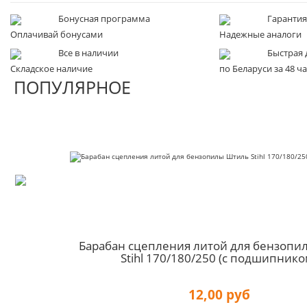
Запчасти для электроинструмента другие
Бонусная программа
Гарантия
Конденсаторы
Оплачивай бонусами
Надежные аналоги
Якоря, статоры
Все в наличии
Быстрая 
Складское наличие
по Беларуси за 48 ч
Аккумуляторы, зарядные устройства
ПОПУЛЯРНОЕ
Щётки, щёточные узлы
Ремни для электроинструмента
Барабан сцепления литой для бензоп
Stihl 170/180/250 (с подшипнико
12,00 руб