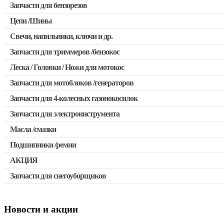
Запчасти для бензорезов
Запчасти для бензопил Stihl
Цепи /Шины
Запчасти для бензопил Husqvarna, Partner
Свечи, напильники, ключи и др.
Запчасти для Китайских бензопил
Запчасти для триммеров /бензокос
Запчасти для бензопил Oleo-mac, Echo и др.
Леска / Головки / Ножи для мотокос
Запчасти для Китайских триммеров
Запчасти для мотоблоков /генераторов
Запчасти для мотокос Stihl /Husqvarna /Oleo-mac /Echo и др
Запчасти для 4-колесных газонокосилок
Запчасти для электроинструмента
Масла /смазки
Двигатели, редукторы для шуруповертов
Подшипники /ремни
Патроны для шуруповертов / перфораторов
АКЦИЯ
Выключатели, переключатели
Запчасти для снегоуборщиков
Скидка 50%
Запчасти для перфораторов и отбойных молотков
Запчасти для УШМ (болгарок)
Новости и акции
Запчасти для электроинструмента другие