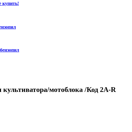
е купить!
ензопил
 бензопил
 культиватора/мотоблока /Код 2A-R