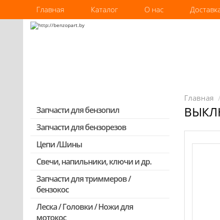
Главная
Каталог
О нас
Доставк
Главная
ВЫКЛЮ
Запчасти для бензопил
Запчасти для бензорезов
Запчасти для бензопил Stihl
Запчасти для бензопил Husqvarna,
Цепи /Шины
Partner
Свечи, напильники, ключи и др.
Запчасти для Китайских бензопил
Запчасти для триммеров /
Запчасти для бензопил Oleo-mac,
бензокос
Echo и др.
Леска / Головки / Ножи для
Запчасти для Китайских триммеров
мотокос