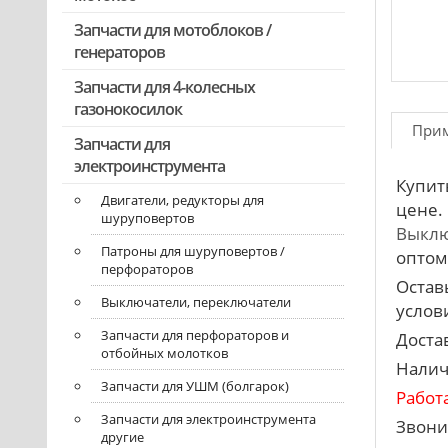
Запчасти для мотокос Stihl
/Husqvarna /Oleo-mac /Echo и др.
Запчасти для мотоблоков /
генераторов
Запчасти для 4-колесных
газонокосилок
При
Запчасти для
электроинструмента
Купит
Двигатели, редукторы для
цене
шуруповертов
Выклю
Патроны для шуруповертов /
оптом
перфораторов
Остав
Выключатели, переключатели
услови
Запчасти для перфораторов и
Доста
отбойных молотков
Налич
Запчасти для УШМ (болгарок)
Работ
Запчасти для электроинструмента
Звони
другие