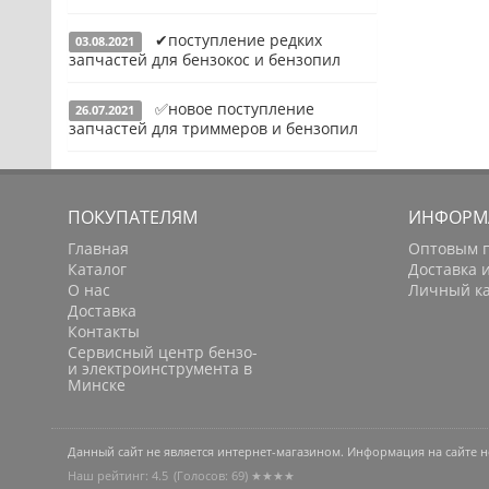
✔поступление редких
03.08.2021
Подробнее
запчастей для бензокос и бензопил
✅новое поступление
26.07.2021
Подробнее
запчастей для триммеров и бензопил
Подробнее
ПОКУПАТЕЛЯМ
ИНФОРМ
Главная
Оптовым 
Каталог
Доставка 
О нас
Личный к
Доставка
Контакты
Сервисный центр бензо-
и электроинструмента в
Минске
Данный сайт не является интернет-магазином. Информация на сайте 
Наш рейтинг: 4.5
(Голосов:
69
) ★★★★