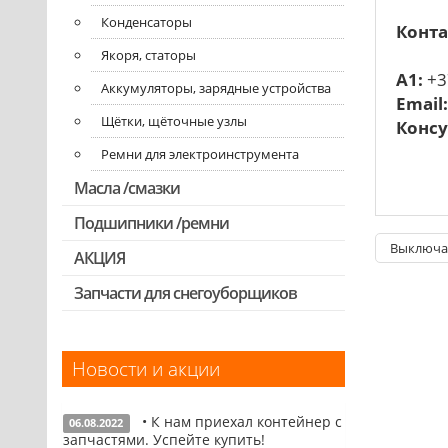
Конденсаторы
Конта
Якоря, статоры
A1:
+3
Аккумуляторы, зарядные устройства
Email
Щётки, щёточные узлы
Консу
Ремни для электроинструмента
Масла /смазки
Подшипники /ремни
Выключат
АКЦИЯ
Запчасти для снегоуборщиков
Скидка 50%
Новости и акции
• К нам приехал контейнер с
06.08.2022
запчастями. Успейте купить!