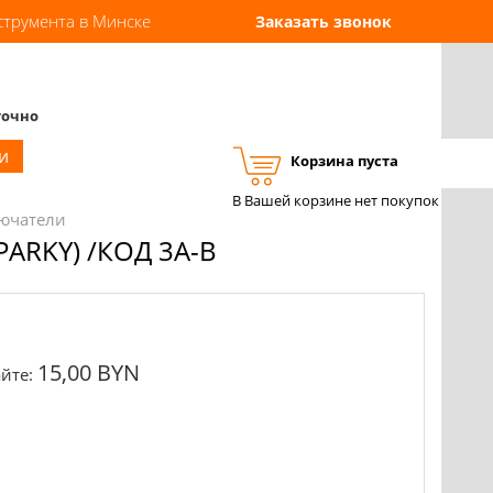
струмента в Минске
Заказать звонок
точно
Вход
Регистрация
и
Корзина пуста
В Вашей корзине нет покупок
ючатели
ARKY) /КОД 3A-B
15,00 BYN
йте: