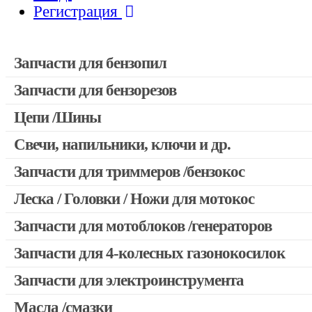
Регистрация
Запчасти для бензопил
Запчасти для бензорезов
Запчасти для бензопил Stihl
Запчасти для бензопил Husqvarna, Partner
Цепи /Шины
Запчасти для Китайских бензопил
Свечи, напильники, ключи и др.
Запчасти для бензопил Oleo-mac, Echo и др.
Запчасти для триммеров /бензокос
Леска / Головки / Ножи для мотокос
Запчасти для Китайских триммеров
Запчасти для мотокос Stihl /Husqvarna /Oleo-mac /Echo и др
Запчасти для мотоблоков /генераторов
Запчасти для 4-колесных газонокосилок
Запчасти для электроинструмента
Масла /смазки
Двигатели, редукторы для шуруповертов