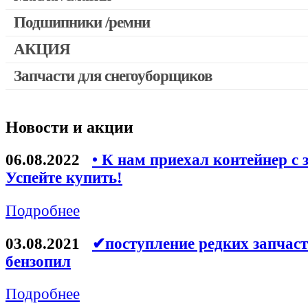
Патроны для шуруповертов / перфораторов
Подшипники /ремни
Выключатели, переключатели
АКЦИЯ
Запчасти для перфораторов и отбойных молотков
Запчасти для снегоуборщиков
Скидка 50%
Запчасти для УШМ (болгарок)
Запчасти для электроинструмента другие
Новости и акции
Конденсаторы
Якоря, статоры
06.08.2022
• К нам приехал контейнер с 
Аккумуляторы, зарядные устройства
Успейте купить!
Щётки, щёточные узлы
Подробнее
Ремни для электроинструмента
03.08.2021
✔поступление редких запчаст
бензопил
Подробнее