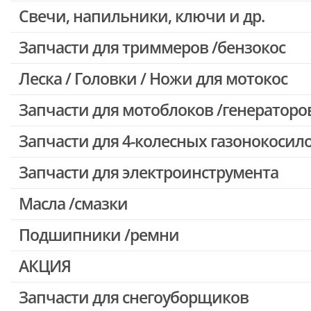
Свечи, напильники, ключи и др.
Запчасти для бензопил Oleo-mac, Echo и др.
Запчасти для триммеров /бензокос
Леска / Головки / Ножи для мотокос
Запчасти для Китайских триммеров
Запчасти для мотокос Stihl /Husqvarna /Oleo-mac /Echo и др.
Запчасти для мотоблоков /генераторо
Запчасти для 4-колесных газонокосил
Запчасти для электроинструмента
Масла /смазки
Двигатели, редукторы для шуруповертов
Патроны для шуруповертов / перфораторов
Подшипники /ремни
Выключатели, переключатели
АКЦИЯ
Запчасти для перфораторов и отбойных молотков
Запчасти для УШМ (болгарок)
Запчасти для снегоуборщиков
Скидка 50%