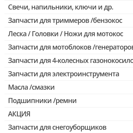
Свечи, напильники, ключи и др.
Запчасти для бензопил Oleo-mac, Echo и др.
Запчасти для триммеров /бензокос
Леска / Головки / Ножи для мотокос
Запчасти для Китайских триммеров
Запчасти для мотокос Stihl /Husqvarna /Oleo-mac /Echo и др.
Запчасти для мотоблоков /генераторо
Запчасти для 4-колесных газонокосил
Запчасти для электроинструмента
Масла /смазки
Двигатели, редукторы для шуруповертов
Патроны для шуруповертов / перфораторов
Подшипники /ремни
Выключатели, переключатели
АКЦИЯ
Запчасти для перфораторов и отбойных молотков
Запчасти для УШМ (болгарок)
Запчасти для снегоуборщиков
Скидка 50%