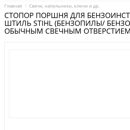
Запчасти для электроинструмента другие
Главная
Свечи, напильники, ключи и др.
Конденсаторы
СТОПОР ПОРШНЯ ДЛЯ БЕНЗОИНС
ШТИЛЬ STIHL (БЕНЗОПИЛЫ/ БЕНЗО
Якоря, статоры
ОБЫЧНЫМ СВЕЧНЫМ ОТВЕРСТИЕМ)
Аккумуляторы, зарядные устройства
Щётки, щёточные узлы
Ремни для электроинструмента