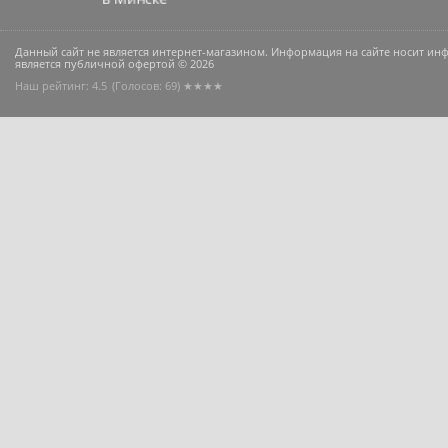
Данный сайт не является интернет-магазином. Информация на сайте носит и
является публичной офертой © 2026
Наш рейтинг: 4.5
(Голосов:
69
) ★★★★