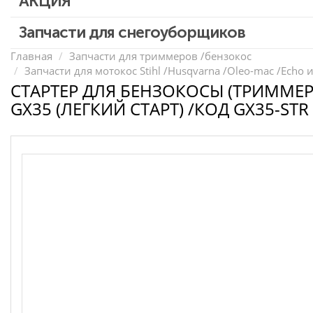
АКЦИЯ
Запчасти для перфораторов и отбойных молотков
Запчасти для УШМ (болгарок)
Скидка 50%
Запчасти для снегоуборщиков
Запчасти для электроинструмента другие
Главная
Запчасти для триммеров /бензокос
Запчасти для мотокос Stihl /Husqvarna /Oleo-mac /Echo и
Конденсаторы
СТАРТЕР ДЛЯ БЕНЗОКОСЫ (ТРИММЕ
Якоря, статоры
GX35 (ЛЕГКИЙ СТАРТ) /КОД GX35-STR
Аккумуляторы, зарядные устройства
Щётки, щёточные узлы
Ремни для электроинструмента