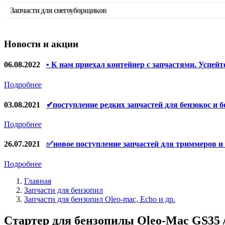
Запчасти для снегоуборщиков
Скидка 50%
Запчасти для перфораторов и отбойных молотков
Запчасти для УШМ (болгарок)
Новости и акции
Запчасти для электроинструмента другие
Конденсаторы
06.08.2022
• К нам приехал контейнер с запчастями. Успейт
Якоря, статоры
Подробнее
Аккумуляторы, зарядные устройства
03.08.2021
✔поступление редких запчастей для бензокос и б
Щётки, щёточные узлы
Подробнее
Ремни для электроинструмента
26.07.2021
✅новое поступление запчастей для триммеров и
Подробнее
Главная
Запчасти для бензопил
Запчасти для бензопил Oleo-mac, Echo и др.
Стартер для бензопилы Oleo-Mac GS35 