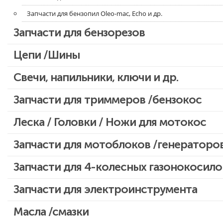
Запчасти для бензопил Oleo-mac, Echo и др.
Запчасти для бензорезов
Цепи /Шины
Свечи, напильники, ключи и др.
Запчасти для триммеров /бензокос
Запчасти для Китайских триммеров
Леска / Головки / Ножи для мотокос
Запчасти для мотокос Stihl /Husqvarna /Oleo-mac /Echo и др.
Запчасти для мотоблоков /генераторо
Запчасти для 4-колесных газонокосило
Запчасти для электроинструмента
Двигатели, редукторы для шуруповертов
Масла /смазки