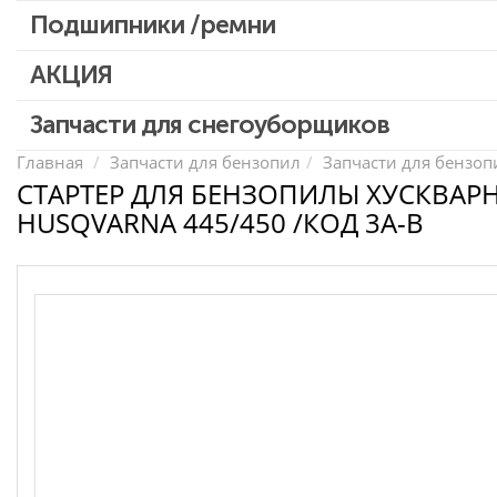
Патроны для шуруповертов / перфораторов
Подшипники /ремни
Выключатели, переключатели
АКЦИЯ
Запчасти для перфораторов и отбойных молотков
Запчасти для УШМ (болгарок)
Скидка 50%
Запчасти для снегоуборщиков
Запчасти для электроинструмента другие
Главная
Запчасти для бензопил
Запчасти для бензопи
СТАРТЕР ДЛЯ БЕНЗОПИЛЫ ХУСКВАР
Конденсаторы
HUSQVARNA 445/450 /КОД 3A-B
Якоря, статоры
Аккумуляторы, зарядные устройства
Щётки, щёточные узлы
Ремни для электроинструмента