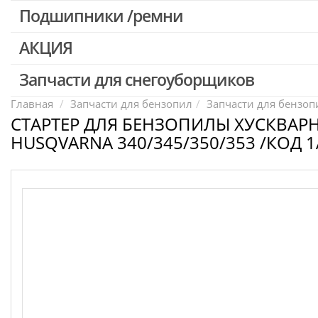
Патроны для шуруповертов / перфораторов
Подшипники /ремни
Выключатели, переключатели
АКЦИЯ
Запчасти для перфораторов и отбойных молотков
Запчасти для УШМ (болгарок)
Запчасти для снегоуборщиков
Скидка 50%
Запчасти для электроинструмента другие
Главная
Запчасти для бензопил
Запчасти для бензопи
СТАРТЕР ДЛЯ БЕНЗОПИЛЫ ХУСКВАР
Конденсаторы
HUSQVARNA 340/345/350/353 /КОД 
Якоря, статоры
Аккумуляторы, зарядные устройства
Щётки, щёточные узлы
Ремни для электроинструмента