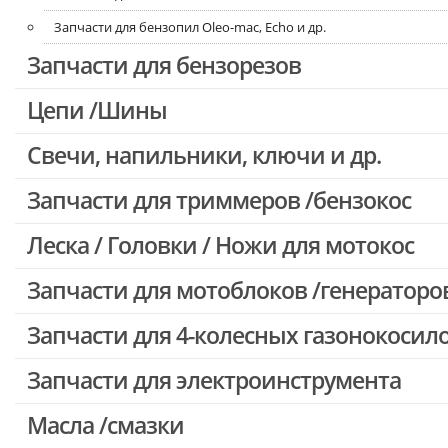
Запчасти для бензопил Oleo-mac, Echo и др.
Запчасти для бензорезов
Цепи /Шины
Свечи, напильники, ключи и др.
Запчасти для триммеров /бензокос
Леска / Головки / Ножи для мотокос
Запчасти для Китайских триммеров
Запчасти для мотокос Stihl /Husqvarna /Oleo-mac /Echo и др.
Запчасти для мотоблоков /генераторо
Запчасти для 4-колесных газонокосил
Запчасти для электроинструмента
Масла /смазки
Двигатели, редукторы для шуруповертов