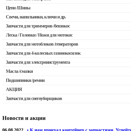
Цепи /Шины
Запчасти для бензопил Husqvarna, Partner
Свечи, напильники, ключи и др.
Запчасти для Китайских бензопил
Запчасти для триммеров /бензокос
Запчасти для бензопил Oleo-mac, Echo и др.
Леска / Головки / Ножи для мотокос
Запчасти для Китайских триммеров
Запчасти для мотоблоков /генераторов
Запчасти для мотокос Stihl /Husqvarna /Oleo-mac /Echo и др
Запчасти для 4-колесных газонокосилок
Запчасти для электроинструмента
Масла /смазки
Двигатели, редукторы для шуруповертов
Подшипники /ремни
Патроны для шуруповертов / перфораторов
АКЦИЯ
Выключатели, переключатели
Запчасти для снегоуборщиков
Скидка 50%
Запчасти для перфораторов и отбойных молотков
Запчасти для УШМ (болгарок)
Новости и акции
Запчасти для электроинструмента другие
Конденсаторы
06.08.2022
• К нам приехал контейнер с запчастями. Успейт