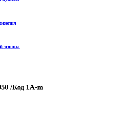
ензопил
 бензопил
950 /Код 1A-m