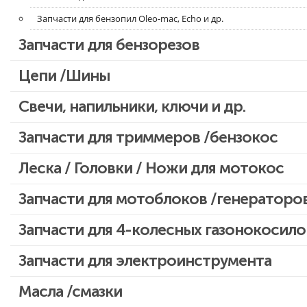
Запчасти для бензопил Oleo-mac, Echo и др.
Запчасти для бензорезов
Цепи /Шины
Свечи, напильники, ключи и др.
Запчасти для триммеров /бензокос
Запчасти для Китайских триммеров
Леска / Головки / Ножи для мотокос
Запчасти для мотокос Stihl /Husqvarna /Oleo-mac /Echo и др.
Запчасти для мотоблоков /генераторо
Запчасти для 4-колесных газонокосило
Запчасти для электроинструмента
Двигатели, редукторы для шуруповертов
Масла /смазки