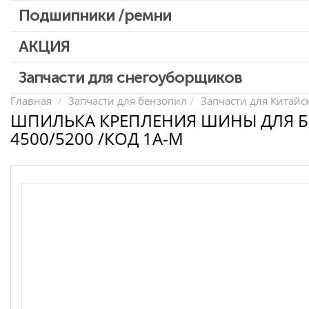
Патроны для шуруповертов / перфораторов
Подшипники /ремни
Выключатели, переключатели
АКЦИЯ
Запчасти для перфораторов и отбойных молотков
Запчасти для УШМ (болгарок)
Скидка 50%
Запчасти для снегоуборщиков
Запчасти для электроинструмента другие
Главная
Запчасти для бензопил
Запчасти для Китайс
ШПИЛЬКА КРЕПЛЕНИЯ ШИНЫ ДЛЯ 
Конденсаторы
4500/5200 /КОД 1A-M
Якоря, статоры
Аккумуляторы, зарядные устройства
Щётки, щёточные узлы
Ремни для электроинструмента