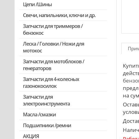
Цепи /Шины
Свечи, напильники, ключи и др.
Запчасти для триммеров /
бензокос
Леска / Головки / Ножи для
Запчасти для Китайских триммеров
При
мотокос
Запчасти для мотокос Stihl
/Husqvarna /Oleo-mac /Echo и др.
Запчасти для мотоблоков /
Купит
генераторов
дейст
Запчасти для 4-колесных
бензо
газонокосилок
предл
на сум
Запчасти для
электроинструмента
Остав
услови
Масла /смазки
Двигатели, редукторы для
шуруповертов
Доста
Подшипники /ремни
Налич
Патроны для шуруповертов /
АКЦИЯ
перфораторов
Работ