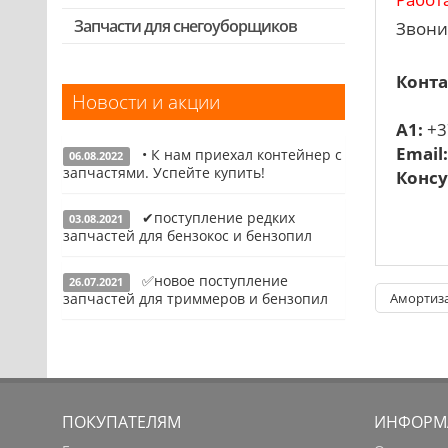
Выключатели, переключатели
Запчасти для снегоуборщиков
Скидка 50%
Звони
Запчасти для перфораторов и
отбойных молотков
Конта
Новости и акции
Запчасти для УШМ (болгарок)
A1:
+3
Запчасти для электроинструмента
Email
• К нам приехал контейнер с
другие
06.08.2022
запчастями. Успейте купить!
Консу
Конденсаторы
✔поступление редких
03.08.2021
Якоря, статоры
Подробнее
запчастей для бензокос и бензопил
Аккумуляторы, зарядные устройства
✅новое поступление
26.07.2021
Щётки, щёточные узлы
Подробнее
запчастей для триммеров и бензопил
Амортиза
Ремни для электроинструмента
Подробнее
ПОКУПАТЕЛЯМ
ИНФОРМ