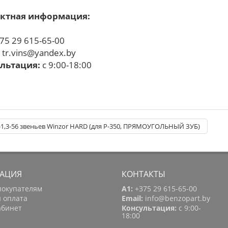
ктная информация:
75 29 615-65-00
:
tr.vins@yandex.by
льтация:
с 9:00-18:00
-1,3-56 звеньев Winzor HARD (для P-350, ПРЯМОУГОЛЬНЫЙ ЗУБ)
АЦИЯ
КОНТАКТЫ
покупателям
A1:
+375 29 615-65-00
и оплата
Email:
info@benzopart.by
абинет
Консультация:
с 9:00-
18:00