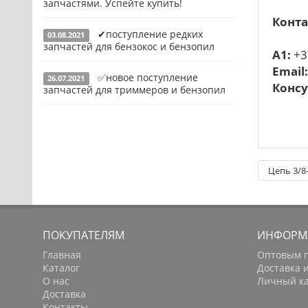
запчастями. Успейте купить!
Конденсаторы
Конта
✔поступление редких
03.08.2021
Якоря, статоры
Подробнее
запчастей для бензокос и бензопил
A1:
+3
Аккумуляторы, зарядные устройства
Email
✅новое поступление
26.07.2021
Щётки, щёточные узлы
Подробнее
Консу
запчастей для триммеров и бензопил
Ремни для электроинструмента
Подробнее
Цепь 3/8
ПОКУПАТЕЛЯМ
ИНФОРМ
Главная
Оптовым 
Каталог
Доставка 
О нас
Личный к
Доставка
Контакты