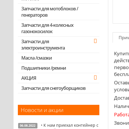
Запчасти для мотокос Stihl
/Husqvarna /Oleo-mac /Echo и др.
Запчасти для мотоблоков /
генераторов
Запчасти для 4-колесных
газонокосилок
При
Запчасти для
электроинструмента
Купит
Масла /смазки
Двигатели, редукторы для
дейст
шуруповертов
перво
Подшипники /ремни
Патроны для шуруповертов /
беспла
АКЦИЯ
перфораторов
Остав
Выключатели, переключатели
Запчасти для снегоуборщиков
Скидка 50%
услови
Запчасти для перфораторов и
Доста
отбойных молотков
Налич
Новости и акции
Запчасти для УШМ (болгарок)
Работ
Запчасти для электроинструмента
Звони
• К нам приехал контейнер с
другие
06.08.2022