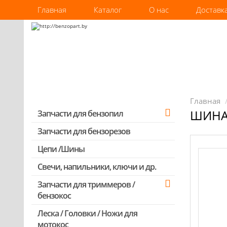
Главная
Каталог
О нас
Доставк
Главная
ШИНА 
Запчасти для бензопил
Запчасти для бензорезов
Запчасти для бензопил Stihl
Запчасти для бензопил Husqvarna,
Цепи /Шины
Partner
Свечи, напильники, ключи и др.
Запчасти для Китайских бензопил
Запчасти для триммеров /
Запчасти для бензопил Oleo-mac,
бензокос
Echo и др.
Леска / Головки / Ножи для
Запчасти для Китайских триммеров
мотокос