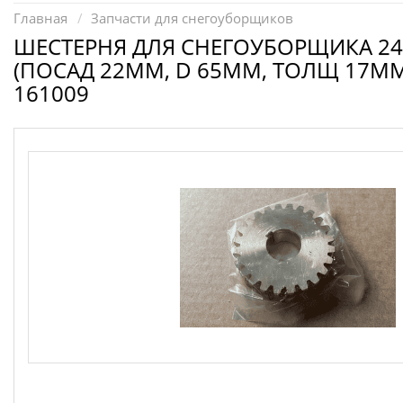
Запчасти для электроинструмента другие
Главная
Запчасти для снегоуборщиков
Конденсаторы
ШЕСТЕРНЯ ДЛЯ СНЕГОУБОРЩИКА 2
(ПОСАД 22ММ, D 65ММ, ТОЛЩ 17ММ
Якоря, статоры
161009
Аккумуляторы, зарядные устройства
Щётки, щёточные узлы
Ремни для электроинструмента