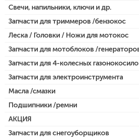
Свечи, напильники, ключи и др.
Запчасти для бензопил Oleo-mac, Echo и др.
Запчасти для триммеров /бензокос
Запчасти для Китайских триммеров
Леска / Головки / Ножи для мотокос
Запчасти для мотокос Stihl /Husqvarna /Oleo-mac /Echo и др.
Запчасти для мотоблоков /генераторо
Запчасти для 4-колесных газонокосило
Запчасти для электроинструмента
Двигатели, редукторы для шуруповертов
Масла /смазки
Патроны для шуруповертов / перфораторов
Подшипники /ремни
Выключатели, переключатели
АКЦИЯ
Запчасти для перфораторов и отбойных молотков
Запчасти для УШМ (болгарок)
Скидка 50%
Запчасти для снегоуборщиков