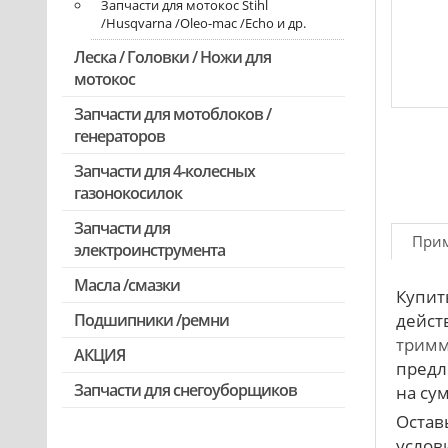
Запчасти для мотокос Stihl
/Husqvarna /Oleo-mac /Echo и др.
Леска / Головки / Ножи для
мотокос
Запчасти для мотоблоков /
генераторов
Запчасти для 4-колесных
газонокосилок
Запчасти для
При
электроинструмента
Масла /смазки
Двигатели, редукторы для
Купит
шуруповертов
дейст
Подшипники /ремни
Патроны для шуруповертов /
тримм
АКЦИЯ
перфораторов
предл
Выключатели, переключатели
Запчасти для снегоуборщиков
Скидка 50%
на сум
Остав
Запчасти для перфораторов и
отбойных молотков
услови