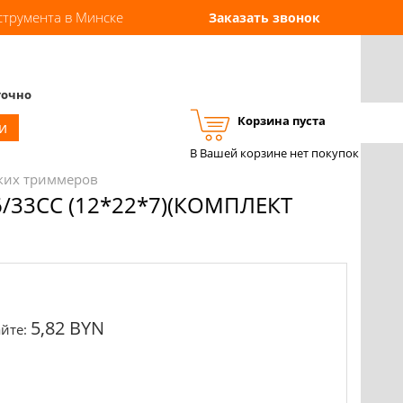
струмента в Минске
Заказать звонок
точно
Корзина пуста
Вход
Регистрация
и
В Вашей корзине нет покупок
ских триммеров
/33CC (12*22*7)(КОМПЛЕКТ
5,82 BYN
йте: