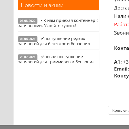
Новости и акции
Запчасти для УШМ (болгарок)
Доста
Налич
Запчасти для электроинструмента
• К нам приехал контейнер с
другие
06.08.2022
Работ
запчастями. Успейте купить!
Конденсаторы
Звони
✔поступление редких
03.08.2021
Якоря, статоры
Подробнее
запчастей для бензокос и бензопил
Конта
Аккумуляторы, зарядные устройства
✅новое поступление
26.07.2021
Щётки, щёточные узлы
Подробнее
A1:
+3
запчастей для триммеров и бензопил
Email
Ремни для электроинструмента
Консу
Подробнее
Креплени