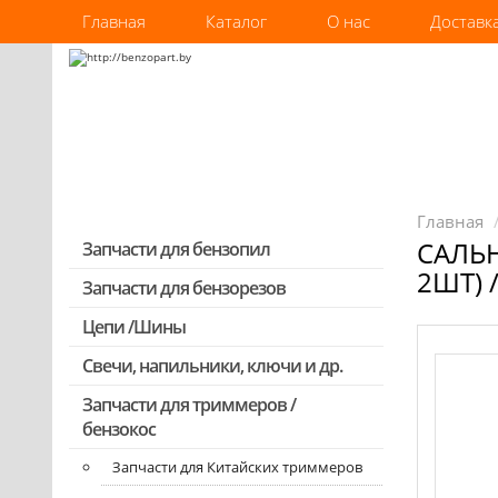
Главная
Каталог
О нас
Доставк
Главная
САЛЬН
Запчасти для бензопил
2ШТ) 
Запчасти для бензорезов
Запчасти для бензопил Stihl
Запчасти для бензопил Husqvarna,
Цепи /Шины
Partner
Свечи, напильники, ключи и др.
Запчасти для Китайских бензопил
Запчасти для триммеров /
Запчасти для бензопил Oleo-mac,
бензокос
Echo и др.
Запчасти для Китайских триммеров