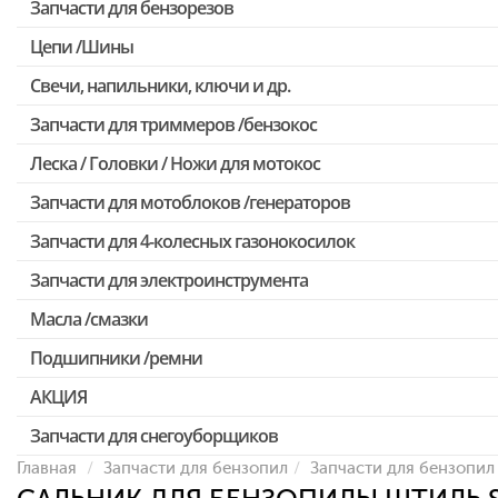
Запчасти для бензорезов
Цепи /Шины
Свечи, напильники, ключи и др.
Запчасти для триммеров /бензокос
Леска / Головки / Ножи для мотокос
Запчасти для Китайских триммеров
Запчасти для мотоблоков /генераторов
Запчасти для мотокос Stihl /Husqvarna /Oleo-mac /Echo и др.
Запчасти для 4-колесных газонокосилок
Запчасти для электроинструмента
Масла /смазки
Двигатели, редукторы для шуруповертов
Подшипники /ремни
Патроны для шуруповертов / перфораторов
Выключатели, переключатели
АКЦИЯ
Запчасти для перфораторов и отбойных молотков
Запчасти для снегоуборщиков
Скидка 50%
Запчасти для УШМ (болгарок)
Главная
Запчасти для бензопил
Запчасти для бензопил 