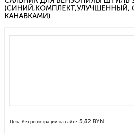
САЛЬНИК ДЛЯ БЕНЗОПИЛЫ ШТИЛЬ ST
Запчасти для электроинструмента другие
(СИНИЙ,КОМПЛЕКТ,УЛУЧШЕННЫЙ, 
Конденсаторы
КАНАВКАМИ)
Якоря, статоры
Аккумуляторы, зарядные устройства
Щётки, щёточные узлы
Ремни для электроинструмента
5,82 BYN
Цена без регистрации на сайте: