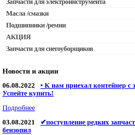
Запчасти для электроинструмента
Масла /смазки
Двигатели, редукторы для шуруповертов
Патроны для шуруповертов / перфораторов
Подшипники /ремни
Выключатели, переключатели
АКЦИЯ
Запчасти для перфораторов и отбойных молотков
Запчасти для снегоуборщиков
Скидка 50%
Запчасти для УШМ (болгарок)
Запчасти для электроинструмента другие
Новости и акции
Конденсаторы
Якоря, статоры
06.08.2022
• К нам приехал контейнер с 
Аккумуляторы, зарядные устройства
Успейте купить!
Щётки, щёточные узлы
Подробнее
Ремни для электроинструмента
03.08.2021
✔поступление редких запчаст
бензопил