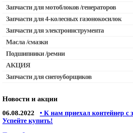
Запчасти для мотокос Stihl /Husqvarna /Oleo-mac /Echo и др
Запчасти для мотоблоков /генераторов
Запчасти для 4-колесных газонокосилок
Запчасти для электроинструмента
Масла /смазки
Двигатели, редукторы для шуруповертов
Патроны для шуруповертов / перфораторов
Подшипники /ремни
Выключатели, переключатели
АКЦИЯ
Запчасти для перфораторов и отбойных молотков
Запчасти для снегоуборщиков
Скидка 50%
Запчасти для УШМ (болгарок)
Запчасти для электроинструмента другие
Новости и акции
Конденсаторы
Якоря, статоры
06.08.2022
• К нам приехал контейнер с 
Аккумуляторы, зарядные устройства
Успейте купить!
Щётки, щёточные узлы