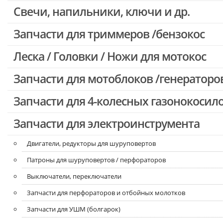
Свечи, напильники, ключи и др.
Запчасти для бензопил Oleo-mac, Echo и др.
Запчасти для триммеров /бензокос
Леска / Головки / Ножи для мотокос
Запчасти для Китайских триммеров
Запчасти для мотокос Stihl /Husqvarna /Oleo-mac /Echo и др.
Запчасти для мотоблоков /генераторо
Запчасти для 4-колесных газонокосил
Запчасти для электроинструмента
Двигатели, редукторы для шуруповертов
Патроны для шуруповертов / перфораторов
Выключатели, переключатели
Запчасти для перфораторов и отбойных молотков
Запчасти для УШМ (болгарок)