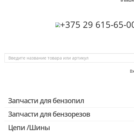
В Ваше
‎+375 29 615-65-0
В
Запчасти для бензопил
Запчасти для бензорезов
Запчасти для бензопил Stihl
Запчасти для бензопил Husqvarna, Partner
Цепи /Шины
Запчасти для Китайских бензопил