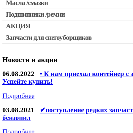
Масла /смазки
Двигатели, редукторы для шуруповертов
Патроны для шуруповертов / перфораторов
Подшипники /ремни
Выключатели, переключатели
АКЦИЯ
Запчасти для перфораторов и отбойных молотков
Запчасти для снегоуборщиков
Скидка 50%
Запчасти для УШМ (болгарок)
Запчасти для электроинструмента другие
Новости и акции
Конденсаторы
Якоря, статоры
06.08.2022
• К нам приехал контейнер с 
Аккумуляторы, зарядные устройства
Успейте купить!
Щётки, щёточные узлы
Подробнее
Ремни для электроинструмента
03.08.2021
✔поступление редких запчаст
бензопил
Подробнее