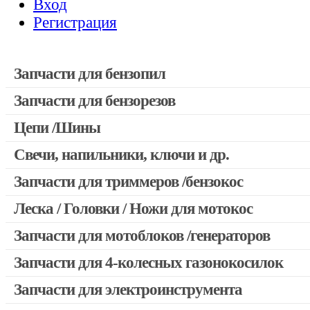
Вход
Регистрация
Запчасти для бензопил
Запчасти для бензорезов
Запчасти для бензопил Stihl
Запчасти для бензопил Husqvarna, Partner
Цепи /Шины
Запчасти для Китайских бензопил
Свечи, напильники, ключи и др.
Запчасти для бензопил Oleo-mac, Echo и др.
Запчасти для триммеров /бензокос
Леска / Головки / Ножи для мотокос
Запчасти для Китайских триммеров
Запчасти для мотокос Stihl /Husqvarna /Oleo-mac /Echo и др
Запчасти для мотоблоков /генераторов
Запчасти для 4-колесных газонокосилок
Запчасти для электроинструмента