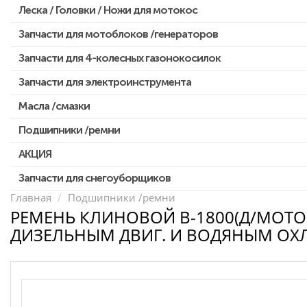
Леска / Головки / Ножи для мотокос
Запчасти для Китайских триммеров
Запчасти для мотокос Stihl /Husqvarna /Oleo-mac /Echo и др.
Запчасти для мотоблоков /генераторов
Запчасти для 4-колесных газонокосилок
Запчасти для электроинструмента
Масла /смазки
Двигатели, редукторы для шуруповертов
Патроны для шуруповертов / перфораторов
Подшипники /ремни
Выключатели, переключатели
АКЦИЯ
Запчасти для перфораторов и отбойных молотков
Запчасти для снегоуборщиков
Скидка 50%
Запчасти для УШМ (болгарок)
Главная
Подшипники /ремни
РЕМЕНЬ КЛИНОВОЙ B-1800(Д/МОТ
Запчасти для электроинструмента другие
ДИЗЕЛЬНЫМ ДВИГ. И ВОДЯНЫМ ОХ
Конденсаторы
Якоря, статоры
Аккумуляторы, зарядные устройства