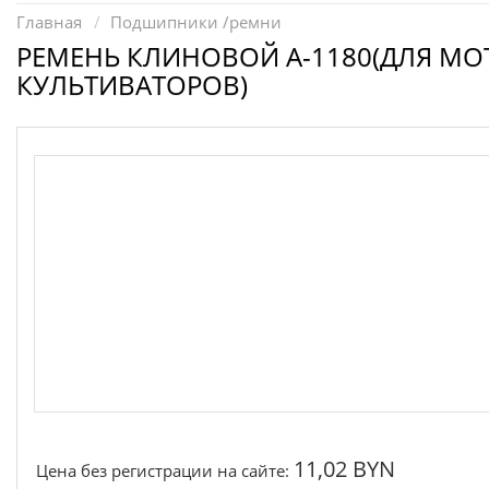
Запчасти для электроинструмента другие
Главная
Подшипники /ремни
Конденсаторы
РЕМЕНЬ КЛИНОВОЙ А-1180(ДЛЯ М
КУЛЬТИВАТОРОВ)
Якоря, статоры
Аккумуляторы, зарядные устройства
Щётки, щёточные узлы
Ремни для электроинструмента
11,02 BYN
Цена без регистрации на сайте: