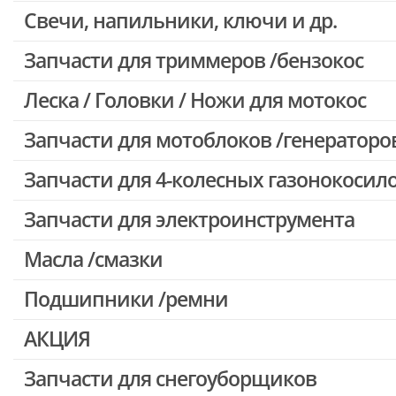
Свечи, напильники, ключи и др.
Запчасти для бензопил Oleo-mac, Echo и др.
Запчасти для триммеров /бензокос
Леска / Головки / Ножи для мотокос
Запчасти для Китайских триммеров
Запчасти для мотокос Stihl /Husqvarna /Oleo-mac /Echo и др.
Запчасти для мотоблоков /генераторо
Запчасти для 4-колесных газонокосил
Запчасти для электроинструмента
Масла /смазки
Двигатели, редукторы для шуруповертов
Патроны для шуруповертов / перфораторов
Подшипники /ремни
Выключатели, переключатели
АКЦИЯ
Запчасти для перфораторов и отбойных молотков
Запчасти для УШМ (болгарок)
Запчасти для снегоуборщиков
Скидка 50%