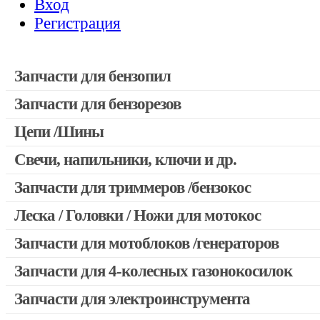
Вход
Регистрация
Запчасти для бензопил
Запчасти для бензорезов
Запчасти для бензопил Stihl
Запчасти для бензопил Husqvarna, Partner
Цепи /Шины
Запчасти для Китайских бензопил
Свечи, напильники, ключи и др.
Запчасти для бензопил Oleo-mac, Echo и др.
Запчасти для триммеров /бензокос
Леска / Головки / Ножи для мотокос
Запчасти для Китайских триммеров
Запчасти для мотокос Stihl /Husqvarna /Oleo-mac /Echo и др
Запчасти для мотоблоков /генераторов
Запчасти для 4-колесных газонокосилок
Запчасти для электроинструмента