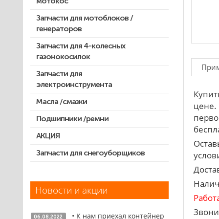
мотокос
Запчасти для мотокос Stihl
/Husqvarna /Oleo-mac /Echo и др.
Запчасти для мотоблоков /
генераторов
Запчасти для 4-колесных
газонокосилок
При
Запчасти для
электроинструмента
Купит
Масла /смазки
Двигатели, редукторы для
цене.
шуруповертов
перво
Подшипники /ремни
Патроны для шуруповертов /
беспла
перфораторов
АКЦИЯ
Остав
Выключатели, переключатели
Запчасти для снегоуборщиков
Скидка 50%
услови
Запчасти для перфораторов и
Доста
отбойных молотков
Налич
Новости и акции
Запчасти для УШМ (болгарок)
Работ
Запчасти для электроинструмента
Звони
• К нам приехал контейнер
другие
06.08.2022