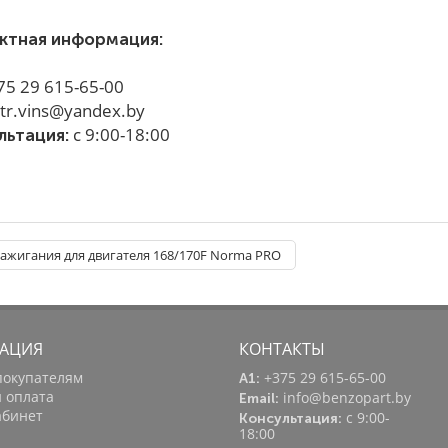
ктная информация:
75 29 615-65-00
tr.vins@yandex.by
с 9:00-18:00
льтация:
ажигания для двигателя 168/170F Norma PRO
АЦИЯ
КОНТАКТЫ
покупателям
+375 29 615-65-00
A1:
и оплата
info@benzopart.by
Email:
абинет
с 9:00-
Консультация:
18:00