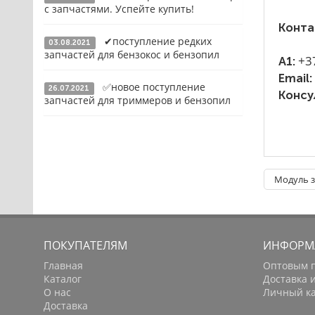
с запчастями. Успейте купить!
Конденсаторы
Конта
✔поступление редких
Якоря, статоры
03.08.2021
Подробнее
запчастей для бензокос и бензопил
+3
A1:
Аккумуляторы, зарядные устройства
Email:
✅новое поступление
26.07.2021
Щётки, щёточные узлы
Подробнее
Консу
запчастей для триммеров и бензопил
Ремни для электроинструмента
Подробнее
Модуль з
ПОКУПАТЕЛЯМ
ИНФОРМ
Главная
Оптовым 
Каталог
Доставка 
О нас
Личный к
Доставка