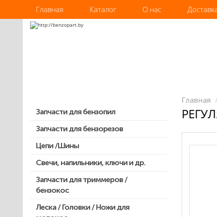
Главная
Каталог
О нас
Доставк
Главная
РЕГУЛ
Запчасти для бензопил
Запчасти для бензорезов
Запчасти для бензопил Stihl
Запчасти для бензопил Husqvarna,
Цепи /Шины
Partner
Свечи, напильники, ключи и др.
Запчасти для Китайских бензопил
Запчасти для триммеров /
Запчасти для бензопил Oleo-mac,
бензокос
Echo и др.
Леска / Головки / Ножи для
Запчасти для Китайских триммеров