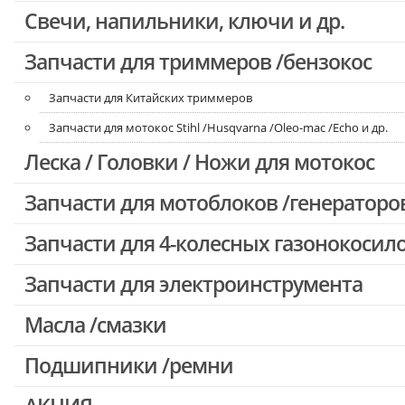
Свечи, напильники, ключи и др.
Запчасти для бензопил Oleo-mac, Echo и др.
Запчасти для триммеров /бензокос
Запчасти для Китайских триммеров
Запчасти для мотокос Stihl /Husqvarna /Oleo-mac /Echo и др.
Леска / Головки / Ножи для мотокос
Запчасти для мотоблоков /генераторо
Запчасти для 4-колесных газонокосил
Запчасти для электроинструмента
Масла /смазки
Двигатели, редукторы для шуруповертов
Патроны для шуруповертов / перфораторов
Подшипники /ремни
Выключатели, переключатели