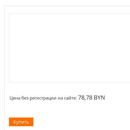
Якоря, статоры
Аккумуляторы, зарядные устройства
Щётки, щёточные узлы
Ремни для электроинструмента
78,78 BYN
Цена без регистрации на сайте: