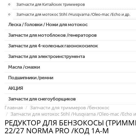
Запчасти для Китайских триммеров
Запчасти для мотокос Stihl /Husqvarna /Oleo-mac /Echo и др.
Леска / Головки / Ножи для мотокос
Запчасти для мотоблоков /генераторов
Запчасти для 4-колесных газонокосилок
Запчасти для электроинструмента
Масла /смазки
Двигатели, редукторы для шуруповертов
Патроны для шуруповертов / перфораторов
Подшипники /ремни
Выключатели, переключатели
АКЦИЯ
Запчасти для перфораторов и отбойных молотков
Запчасти для снегоуборщиков
Скидка 50%
Запчасти для УШМ (болгарок)
Главная
Запчасти для триммеров /бензокос
Запчасти для мотокос Stihl /Husqvarna /Oleo-mac /Echo и
Запчасти для электроинструмента другие
РЕДУКТОР ДЛЯ БЕНЗОКОСЫ (ТРИММЕ
Конденсаторы
22/27 NORMA PRO /КОД 1A-M