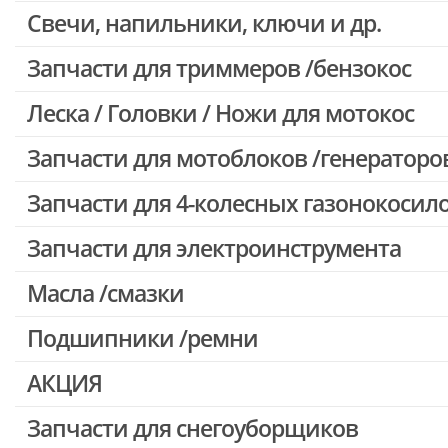
Свечи, напильники, ключи и др.
Запчасти для бензопил Oleo-mac, Echo и др.
Запчасти для триммеров /бензокос
Леска / Головки / Ножи для мотокос
Запчасти для Китайских триммеров
Запчасти для мотокос Stihl /Husqvarna /Oleo-mac /Echo и др.
Запчасти для мотоблоков /генераторо
Запчасти для 4-колесных газонокосил
Запчасти для электроинструмента
Масла /смазки
Двигатели, редукторы для шуруповертов
Патроны для шуруповертов / перфораторов
Подшипники /ремни
Выключатели, переключатели
АКЦИЯ
Запчасти для перфораторов и отбойных молотков
Запчасти для УШМ (болгарок)
Запчасти для снегоуборщиков
Скидка 50%