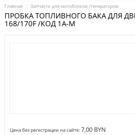
Запчасти для электроинструмента другие
Главная
Запчасти для мотоблоков /генераторов
Конденсаторы
ПРОБКА ТОПЛИВНОГО БАКА ДЛЯ ДВ
168/170F /КОД 1A-M
Якоря, статоры
Аккумуляторы, зарядные устройства
Щётки, щёточные узлы
Ремни для электроинструмента
7,00 BYN
Цена без регистрации на сайте: