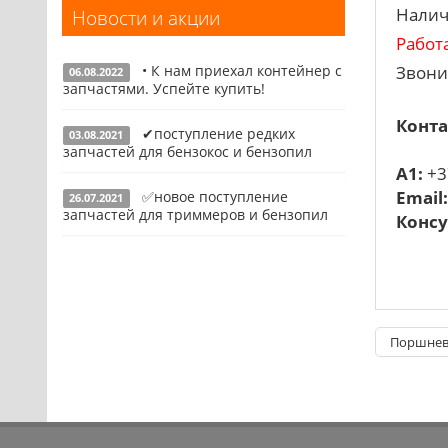
Налич
Новости и акции
Запчасти для УШМ (болгарок)
Работ
Запчасти для электроинструмента
• К нам приехал контейнер с
Звони
другие
06.08.2022
запчастями. Успейте купить!
Конденсаторы
Конта
✔поступление редких
03.08.2021
Якоря, статоры
Подробнее
запчастей для бензокос и бензопил
A1:
+3
Аккумуляторы, зарядные устройства
Email
✅новое поступление
26.07.2021
Щётки, щёточные узлы
Подробнее
запчастей для триммеров и бензопил
Консу
Ремни для электроинструмента
Подробнее
Поршнева