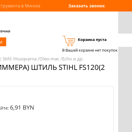
струмента в Минске
Заказать звонок
точно
Корзина пуста
Вход
Регистрация
и
В Вашей корзине нет покупок
 Stihl /Husqvarna /Oleo-mac /Echo и др.
МЕРА) ШТИЛЬ STIHL FS120(2
6,91 BYN
йте: