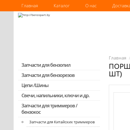
Главная
Каталог
О нас
Доставк
Главная
ПОРШН
Запчасти для бензопил
ШТ)
Запчасти для бензорезов
Запчасти для бензопил Stihl
Запчасти для бензопил Husqvarna,
Цепи /Шины
Partner
Свечи, напильники, ключи и др.
Запчасти для Китайских бензопил
Запчасти для триммеров /
Запчасти для бензопил Oleo-mac,
бензокос
Echo и др.
Запчасти для Китайских триммеров