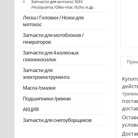
Запчасти для мотокос Stihl
/Husqvarna /Oleo-mac /Echo и др.
Леска / Головки / Ножи для
мотокос
Запчасти для мотоблоков /
генераторов
Запчасти для 4-колесных
газонокосилок
При
Запчасти для
электроинструмента
Купит
дейст
Масла /смазки
Двигатели, редукторы для
тримм
шуруповертов
Подшипники /ремни
поста
Патроны для шуруповертов /
достав
АКЦИЯ
перфораторов
Остав
Выключатели, переключатели
Запчасти для снегоуборщиков
Скидка 50%
услови
Запчасти для перфораторов и
Доста
отбойных молотков