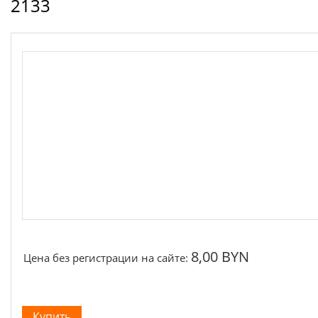
2133
Якоря, статоры
Аккумуляторы, зарядные устройства
Щётки, щёточные узлы
Ремни для электроинструмента
8,00 BYN
Цена без регистрации на сайте: