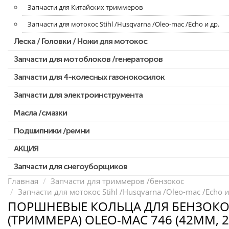
Запчасти для Китайских триммеров
Запчасти для мотокос Stihl /Husqvarna /Oleo-mac /Echo и др.
Леска / Головки / Ножи для мотокос
Запчасти для мотоблоков /генераторов
Запчасти для 4-колесных газонокосилок
Запчасти для электроинструмента
Масла /смазки
Двигатели, редукторы для шуруповертов
Патроны для шуруповертов / перфораторов
Подшипники /ремни
Выключатели, переключатели
АКЦИЯ
Запчасти для перфораторов и отбойных молотков
Запчасти для снегоуборщиков
Скидка 50%
Запчасти для УШМ (болгарок)
Главная
Запчасти для триммеров /бензокос
Запчасти для мотокос Stihl /Husqvarna /Oleo-mac /Echo и
Запчасти для электроинструмента другие
ПОРШНЕВЫЕ КОЛЬЦА ДЛЯ БЕНЗОК
Конденсаторы
(ТРИММЕРА) OLEO-MAC 746 (42ММ, 2