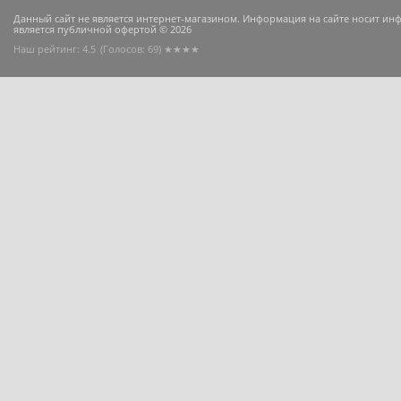
Данный сайт не является интернет-магазином. Информация на сайте носит и
является публичной офертой © 2026
Наш рейтинг: 4.5
(Голосов:
69
) ★★★★