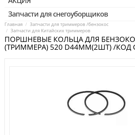
АКЦИЯ
Запчасти для перфораторов и отбойных молотков
Запчасти для УШМ (болгарок)
Запчасти для снегоуборщиков
Скидка 50%
Запчасти для электроинструмента другие
Главная
Запчасти для триммеров /бензокос
Запчасти для Китайских триммеров
Конденсаторы
ПОРШНЕВЫЕ КОЛЬЦА ДЛЯ БЕНЗОК
Якоря, статоры
(ТРИММЕРА) 520 D44ММ(2ШТ) /КОД 
Аккумуляторы, зарядные устройства
Щётки, щёточные узлы
Ремни для электроинструмента