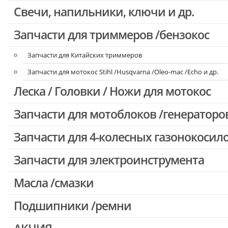
Свечи, напильники, ключи и др.
Запчасти для бензопил Oleo-mac, Echo и др.
Запчасти для триммеров /бензокос
Запчасти для Китайских триммеров
Запчасти для мотокос Stihl /Husqvarna /Oleo-mac /Echo и др.
Леска / Головки / Ножи для мотокос
Запчасти для мотоблоков /генераторо
Запчасти для 4-колесных газонокосил
Запчасти для электроинструмента
Масла /смазки
Двигатели, редукторы для шуруповертов
Патроны для шуруповертов / перфораторов
Подшипники /ремни
Выключатели, переключатели