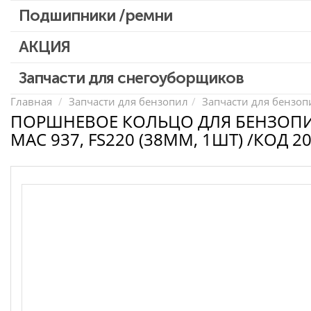
Патроны для шуруповертов / перфораторов
Подшипники /ремни
Выключатели, переключатели
АКЦИЯ
Запчасти для перфораторов и отбойных молотков
Запчасти для УШМ (болгарок)
Скидка 50%
Запчасти для снегоуборщиков
Запчасти для электроинструмента другие
Главная
Запчасти для бензопил
Запчасти для бензопи
ПОРШНЕВОЕ КОЛЬЦО ДЛЯ БЕНЗОПИ
Конденсаторы
MAC 937, FS220 (38ММ, 1ШТ) /КОД 2
Якоря, статоры
Аккумуляторы, зарядные устройства
Щётки, щёточные узлы
Ремни для электроинструмента