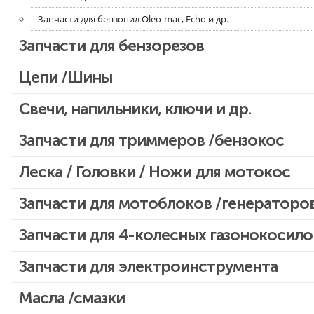
Запчасти для бензопил Oleo-mac, Echo и др.
Запчасти для бензорезов
Цепи /Шины
Свечи, напильники, ключи и др.
Запчасти для триммеров /бензокос
Запчасти для Китайских триммеров
Леска / Головки / Ножи для мотокос
Запчасти для мотокос Stihl /Husqvarna /Oleo-mac /Echo и др.
Запчасти для мотоблоков /генераторо
Запчасти для 4-колесных газонокосило
Запчасти для электроинструмента
Двигатели, редукторы для шуруповертов
Масла /смазки