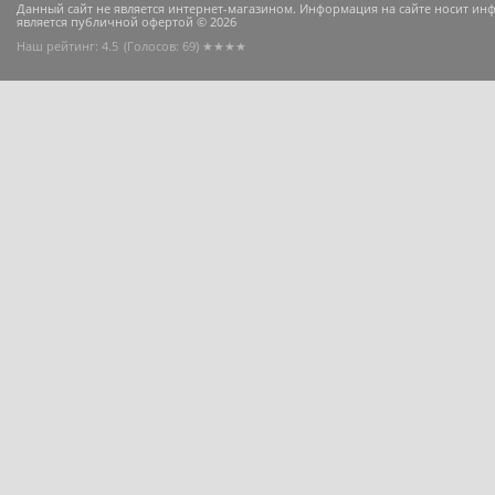
Данный сайт не является интернет-магазином. Информация на сайте носит и
является публичной офертой © 2026
Наш рейтинг: 4.5
(Голосов:
69
) ★★★★