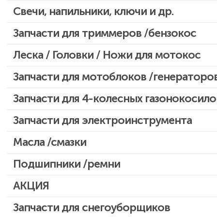
Свечи, напильники, ключи и др.
Запчасти для бензопил Oleo-mac, Echo и др.
Запчасти для триммеров /бензокос
Запчасти для Китайских триммеров
Леска / Головки / Ножи для мотокос
Запчасти для мотокос Stihl /Husqvarna /Oleo-mac /Echo и др.
Запчасти для мотоблоков /генераторо
Запчасти для 4-колесных газонокосило
Запчасти для электроинструмента
Двигатели, редукторы для шуруповертов
Масла /смазки
Патроны для шуруповертов / перфораторов
Подшипники /ремни
Выключатели, переключатели
АКЦИЯ
Запчасти для перфораторов и отбойных молотков
Запчасти для УШМ (болгарок)
Скидка 50%
Запчасти для снегоуборщиков