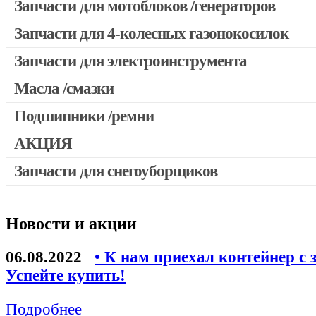
Запчасти для мотоблоков /генераторов
Запчасти для 4-колесных газонокосилок
Запчасти для электроинструмента
Масла /смазки
Двигатели, редукторы для шуруповертов
Патроны для шуруповертов / перфораторов
Подшипники /ремни
Выключатели, переключатели
АКЦИЯ
Запчасти для перфораторов и отбойных молотков
Запчасти для снегоуборщиков
Скидка 50%
Запчасти для УШМ (болгарок)
Запчасти для электроинструмента другие
Новости и акции
Конденсаторы
Якоря, статоры
06.08.2022
• К нам приехал контейнер с 
Аккумуляторы, зарядные устройства
Успейте купить!
Щётки, щёточные узлы
Подробнее