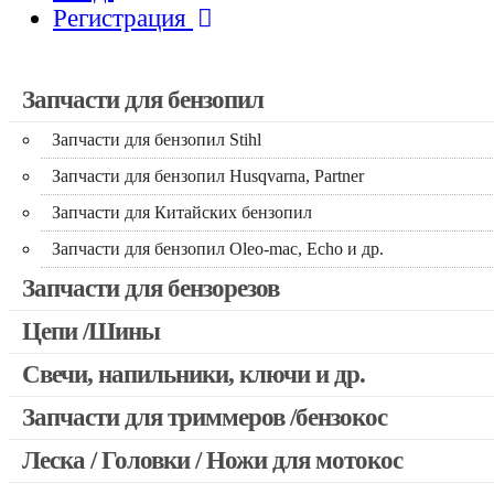
Регистрация
Запчасти для бензопил
Запчасти для бензопил Stihl
Запчасти для бензопил Husqvarna, Partner
Запчасти для Китайских бензопил
Запчасти для бензопил Oleo-mac, Echo и др.
Запчасти для бензорезов
Цепи /Шины
Свечи, напильники, ключи и др.
Запчасти для триммеров /бензокос
Леска / Головки / Ножи для мотокос
Запчасти для Китайских триммеров
Запчасти для мотокос Stihl /Husqvarna /Oleo-mac /Echo и др