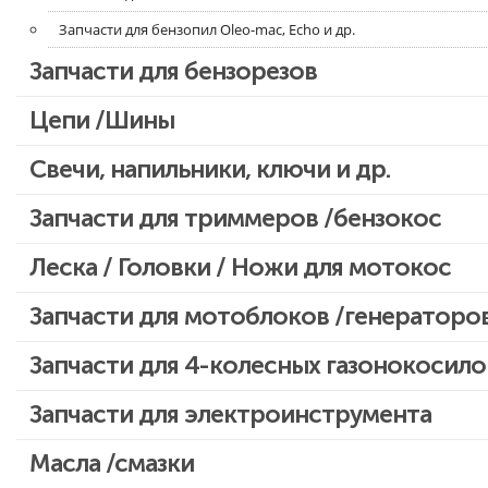
Запчасти для бензопил Oleo-mac, Echo и др.
Запчасти для бензорезов
Цепи /Шины
Свечи, напильники, ключи и др.
Запчасти для триммеров /бензокос
Запчасти для Китайских триммеров
Леска / Головки / Ножи для мотокос
Запчасти для мотокос Stihl /Husqvarna /Oleo-mac /Echo и др.
Запчасти для мотоблоков /генераторо
Запчасти для 4-колесных газонокосило
Запчасти для электроинструмента
Двигатели, редукторы для шуруповертов
Масла /смазки