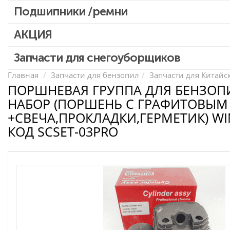
Патроны для шуруповертов / перфораторов
Подшипники /ремни
Выключатели, переключатели
АКЦИЯ
Запчасти для перфораторов и отбойных молотков
Запчасти для УШМ (болгарок)
Скидка 50%
Запчасти для снегоуборщиков
Запчасти для электроинструмента другие
Главная
Запчасти для бензопил
Запчасти для Китайс
ПОРШНЕВАЯ ГРУППА ДЛЯ БЕНЗОП
Конденсаторы
НАБОР (ПОРШЕНЬ С ГРАФИТОВЫ
Якоря, статоры
+СВЕЧА,ПРОКЛАДКИ,ГЕРМЕТИК) WI
Аккумуляторы, зарядные устройства
КОД SCSET-03PRO
Щётки, щёточные узлы
Ремни для электроинструмента