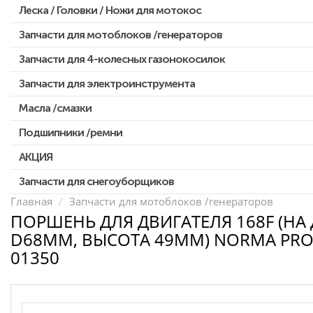
Леска / Головки / Ножи для мотокос
Запчасти для Китайских триммеров
Запчасти для мотокос Stihl /Husqvarna /Oleo-mac /Echo и др.
Запчасти для мотоблоков /генераторов
Запчасти для 4-колесных газонокосилок
Запчасти для электроинструмента
Масла /смазки
Двигатели, редукторы для шуруповертов
Патроны для шуруповертов / перфораторов
Подшипники /ремни
Выключатели, переключатели
АКЦИЯ
Запчасти для перфораторов и отбойных молотков
Запчасти для снегоуборщиков
Скидка 50%
Запчасти для УШМ (болгарок)
Главная
Запчасти для мотоблоков /генераторов
ПОРШЕНЬ ДЛЯ ДВИГАТЕЛЯ 168F (НА Д
Запчасти для электроинструмента другие
D68ММ, ВЫСОТА 49ММ) NORMA PRO 
Конденсаторы
01350
Якоря, статоры
Аккумуляторы, зарядные устройства