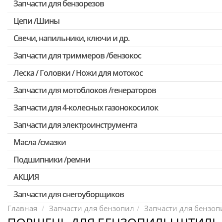
Запчасти для бензорезов
Цепи /Шины
Свечи, напильники, ключи и др.
Запчасти для триммеров /бензокос
Леска / Головки / Ножи для мотокос
Запчасти для Китайских триммеров
Запчасти для мотокос Stihl /Husqvarna /Oleo-mac /Echo и др.
Запчасти для мотоблоков /генераторов
Запчасти для 4-колесных газонокосилок
Запчасти для электроинструмента
Масла /смазки
Двигатели, редукторы для шуруповертов
Патроны для шуруповертов / перфораторов
Подшипники /ремни
Выключатели, переключатели
АКЦИЯ
Запчасти для перфораторов и отбойных молотков
Запчасти для снегоуборщиков
Скидка 50%
Запчасти для УШМ (болгарок)
Главная
Запчасти для бензопил
Запчасти для бензопи