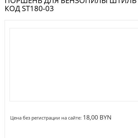
ПОРШЕНЬ ДЛЯ БЕНЗОПИЛЫ ШТИЛЬ S
Запчасти для электроинструмента другие
КОД ST180-03
Конденсаторы
Якоря, статоры
Аккумуляторы, зарядные устройства
Щётки, щёточные узлы
Ремни для электроинструмента
18,00 BYN
Цена без регистрации на сайте: