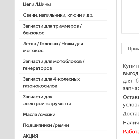
Цепи /Шины
Свечи, напильники, ключи и др.
Запчасти для триммеров /
бензокос
Леска / Головки / Ножи для
Запчасти для Китайских триммеров
При
мотокос
Запчасти для мотокос Stihl
/Husqvarna /Oleo-mac /Echo и др.
Запчасти для мотоблоков /
Купит
генераторов
выгод
Запчасти для 4-колесных
для б
газонокосилок
запча
Остав
Запчасти для
электроинструмента
услови
Доста
Масла /смазки
Двигатели, редукторы для
шуруповертов
Налич
Подшипники /ремни
Патроны для шуруповертов /
Работ
перфораторов
АКЦИЯ