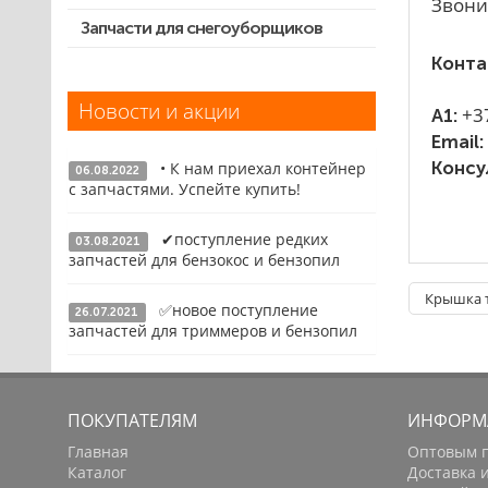
Звони
Выключатели, переключатели
Запчасти для снегоуборщиков
Скидка 50%
Запчасти для перфораторов и
Конта
отбойных молотков
Новости и акции
+3
A1:
Запчасти для УШМ (болгарок)
Email:
Запчасти для электроинструмента
Консу
• К нам приехал контейнер
другие
06.08.2022
с запчастями. Успейте купить!
Конденсаторы
✔поступление редких
Якоря, статоры
03.08.2021
Подробнее
запчастей для бензокос и бензопил
Аккумуляторы, зарядные устройства
Крышка т
✅новое поступление
26.07.2021
Щётки, щёточные узлы
Подробнее
запчастей для триммеров и бензопил
Ремни для электроинструмента
Подробнее
ПОКУПАТЕЛЯМ
ИНФОРМ
Главная
Оптовым 
Каталог
Доставка 