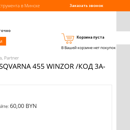
струмента в Минске
Заказать звонок
точно
Корзина пуста
Вход
Регистрация
и
В Вашей корзине нет покупок
, Partner
QVARNA 455 WINZOR /КОД 3A-
60,00 BYN
йте: