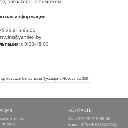
те, обязательно поможем!
ктная информация:
75 29 615-65-00
tr.vins@yandex.by
с 9:00-18:00
льтация:
ормоза для бензопилы Хускварна Husqvarna 350
АЦИЯ
КОНТАКТЫ
покупателям
+375 29 615-65-00
A1:
и оплата
info@benzopart.by
Email: