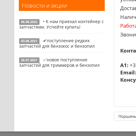
Новости и акции
Запчасти для УШМ (болгарок)
Доста
Налич
Запчасти для электроинструмента
• К нам приехал контейнер с
другие
06.08.2022
Работ
запчастями. Успейте купить!
Конденсаторы
Звони
✔поступление редких
03.08.2021
Якоря, статоры
Подробнее
запчастей для бензокос и бензопил
Конта
Аккумуляторы, зарядные устройства
✅новое поступление
26.07.2021
Щётки, щёточные узлы
Подробнее
A1:
+3
запчастей для триммеров и бензопил
Email
Ремни для электроинструмента
Консу
Подробнее
Поршень 