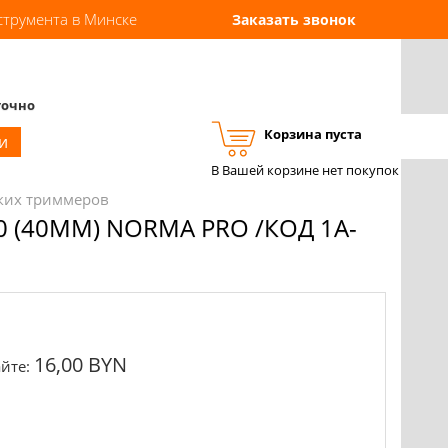
струмента в Минске
Заказать звонок
точно
Корзина пуста
Вход
Регистрация
и
В Вашей корзине нет покупок
ских триммеров
 (40ММ) NORMA PRO /КОД 1A-
16,00 BYN
йте: