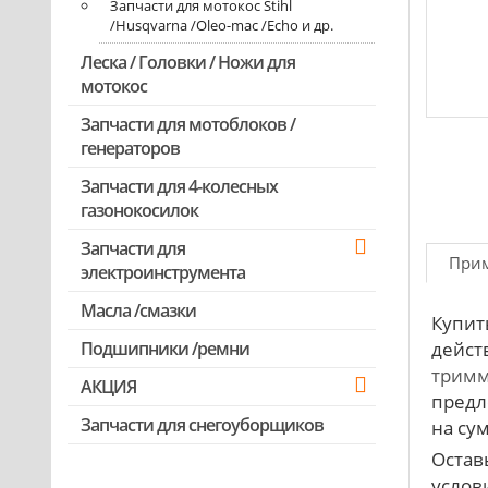
Запчасти для мотокос Stihl
/Husqvarna /Oleo-mac /Echo и др.
Леска / Головки / Ножи для
мотокос
Запчасти для мотоблоков /
генераторов
Запчасти для 4-колесных
газонокосилок
Запчасти для
При
электроинструмента
Масла /смазки
Двигатели, редукторы для
Купи
шуруповертов
дейст
Подшипники /ремни
Патроны для шуруповертов /
тримм
АКЦИЯ
перфораторов
предл
Выключатели, переключатели
Запчасти для снегоуборщиков
Скидка 50%
на сум
Остав
Запчасти для перфораторов и
отбойных молотков
услови