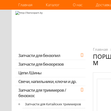
Главная
Каталог
О нас
Доставк
Главная
ПОРШЕ
Запчасти для бензопил
M
Запчасти для бензорезов
Запчасти для бензопил Stihl
Запчасти для бензопил Husqvarna,
Цепи /Шины
Partner
Свечи, напильники, ключи и др.
Запчасти для Китайских бензопил
Запчасти для триммеров /
Запчасти для бензопил Oleo-mac,
бензокос
Echo и др.
Запчасти для Китайских триммеров