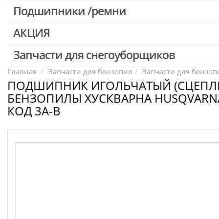
Патроны для шуруповертов / перфораторов
Подшипники /ремни
Выключатели, переключатели
АКЦИЯ
Запчасти для перфораторов и отбойных молотков
Запчасти для УШМ (болгарок)
Запчасти для снегоуборщиков
Скидка 50%
Запчасти для электроинструмента другие
Главная
Запчасти для бензопил
Запчасти для бензопи
ПОДШИПНИК ИГОЛЬЧАТЫЙ (СЦЕПЛЕ
Конденсаторы
БЕНЗОПИЛЫ ХУСКВАРНА HUSQVARNA 
Якоря, статоры
КОД 3A-B
Аккумуляторы, зарядные устройства
Щётки, щёточные узлы
Ремни для электроинструмента