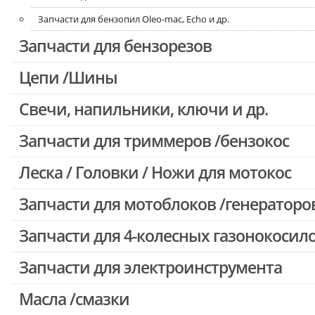
Запчасти для бензопил Oleo-mac, Echo и др.
Запчасти для бензорезов
Цепи /Шины
Свечи, напильники, ключи и др.
Запчасти для триммеров /бензокос
Леска / Головки / Ножи для мотокос
Запчасти для Китайских триммеров
Запчасти для мотокос Stihl /Husqvarna /Oleo-mac /Echo и др.
Запчасти для мотоблоков /генераторо
Запчасти для 4-колесных газонокосил
Запчасти для электроинструмента
Масла /смазки
Двигатели, редукторы для шуруповертов