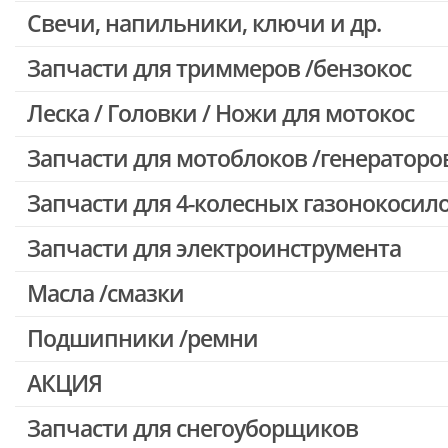
Свечи, напильники, ключи и др.
Запчасти для бензопил Oleo-mac, Echo и др.
Запчасти для триммеров /бензокос
Леска / Головки / Ножи для мотокос
Запчасти для Китайских триммеров
Запчасти для мотокос Stihl /Husqvarna /Oleo-mac /Echo и др.
Запчасти для мотоблоков /генераторо
Запчасти для 4-колесных газонокосил
Запчасти для электроинструмента
Масла /смазки
Двигатели, редукторы для шуруповертов
Патроны для шуруповертов / перфораторов
Подшипники /ремни
Выключатели, переключатели
АКЦИЯ
Запчасти для перфораторов и отбойных молотков
Запчасти для УШМ (болгарок)
Запчасти для снегоуборщиков
Скидка 50%