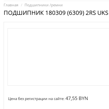
Запчасти для электроинструмента другие
Главная
Подшипники /ремни
Конденсаторы
ПОДШИПНИК 180309 (6309) 2RS UKS
Якоря, статоры
Аккумуляторы, зарядные устройства
Щётки, щёточные узлы
Ремни для электроинструмента
47,55 BYN
Цена без регистрации на сайте: