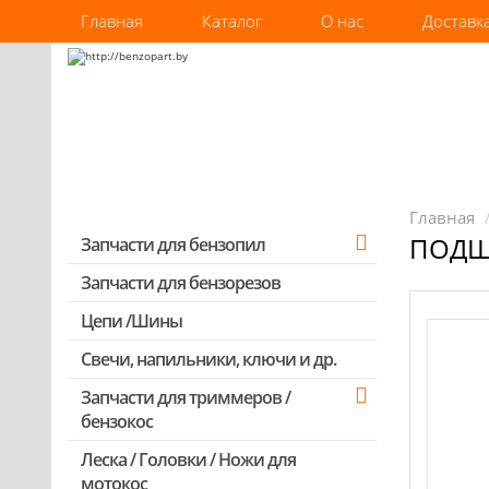
Главная
Каталог
О нас
Доставк
Главная
ПОДШИ
Запчасти для бензопил
Запчасти для бензорезов
Запчасти для бензопил Stihl
Запчасти для бензопил Husqvarna,
Цепи /Шины
Partner
Свечи, напильники, ключи и др.
Запчасти для Китайских бензопил
Запчасти для триммеров /
Запчасти для бензопил Oleo-mac,
бензокос
Echo и др.
Леска / Головки / Ножи для
Запчасти для Китайских триммеров
мотокос