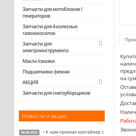
Запчасти для мотокос Stihl
/Husqvarna /Oleo-mac /Echo и др.
Запчасти для мотоблоков /
генераторов
Запчасти для 4-колесных
газонокосилок
При
Запчасти для
электроинструмента
Купит
Масла /смазки
Двигатели, редукторы для
налич
шуруповертов
предл
Подшипники /ремни
Патроны для шуруповертов /
на сум
АКЦИЯ
перфораторов
Остав
Выключатели, переключатели
Запчасти для снегоуборщиков
Скидка 50%
услови
Запчасти для перфораторов и
Доста
отбойных молотков
Налич
Новости и акции
Запчасти для УШМ (болгарок)
Работ
Запчасти для электроинструмента
Звони
• К нам приехал контейнер с
другие
06.08.2022