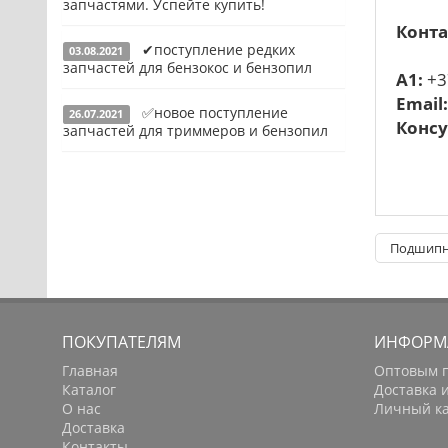
запчастями. Успейте купить!
Конденсаторы
Конта
✔поступление редких
03.08.2021
Якоря, статоры
Подробнее
запчастей для бензокос и бензопил
A1:
+3
Аккумуляторы, зарядные устройства
Email
✅новое поступление
26.07.2021
Щётки, щёточные узлы
Подробнее
Консу
запчастей для триммеров и бензопил
Ремни для электроинструмента
Подробнее
Подшипни
ПОКУПАТЕЛЯМ
ИНФОРМ
Главная
Оптовым 
Каталог
Доставка 
О нас
Личный к
Доставка
Контакты