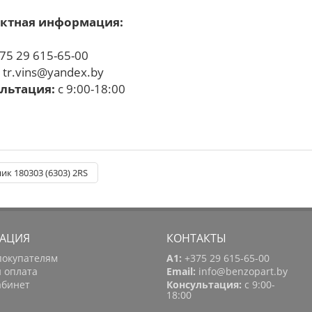
ктная информация:
75 29 615-65-00
:
tr.vins@yandex.by
льтация:
с 9:00-18:00
к 180303 (6303) 2RS
АЦИЯ
КОНТАКТЫ
покупателям
A1:
+375 29 615-65-00
и оплата
Email:
info@benzopart.by
абинет
Консультация:
с 9:00-
18:00