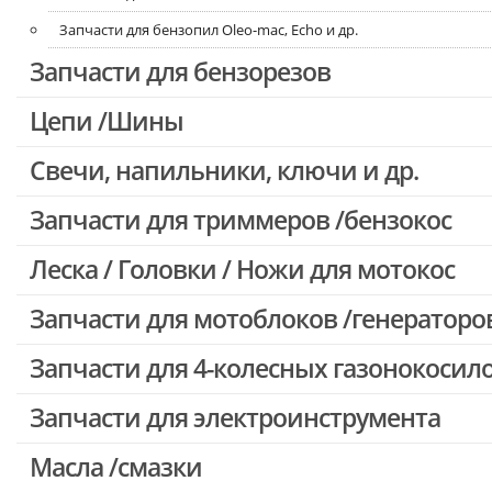
Запчасти для бензопил Oleo-mac, Echo и др.
Запчасти для бензорезов
Цепи /Шины
Свечи, напильники, ключи и др.
Запчасти для триммеров /бензокос
Леска / Головки / Ножи для мотокос
Запчасти для Китайских триммеров
Запчасти для мотокос Stihl /Husqvarna /Oleo-mac /Echo и др.
Запчасти для мотоблоков /генераторо
Запчасти для 4-колесных газонокосил
Запчасти для электроинструмента
Масла /смазки
Двигатели, редукторы для шуруповертов