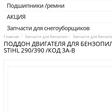
Патроны для шуруповертов / перфораторов
Подшипники /ремни
Выключатели, переключатели
АКЦИЯ
Запчасти для перфораторов и отбойных молотков
Запчасти для УШМ (болгарок)
Запчасти для снегоуборщиков
Скидка 50%
Запчасти для электроинструмента другие
Главная
Запчасти для бензопил
Запчасти для бензопи
ПОДДОН ДВИГАТЕЛЯ ДЛЯ БЕНЗОПИ
Конденсаторы
STIHL 290/390 /КОД 3A-B
Якоря, статоры
Аккумуляторы, зарядные устройства
Щётки, щёточные узлы
Ремни для электроинструмента