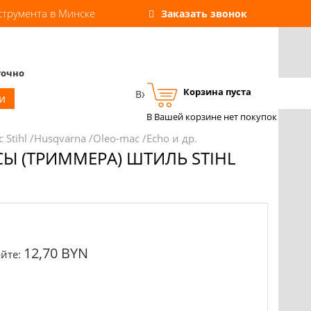
струмента в Минске
Заказать звонок
точно
Корзина пуста
Вход
Регистрация
и
В Вашей корзине нет покупок
 Stihl /Husqvarna /Oleo-mac /Echo и др.
Ы (ТРИММЕРА) ШТИЛЬ STIHL
12,70 BYN
йте: