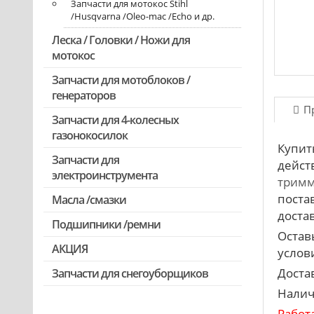
Запчасти для мотокос Stihl
/Husqvarna /Oleo-mac /Echo и др.
Леска / Головки / Ножи для
мотокос
Запчасти для мотоблоков /
генераторов
П
Запчасти для 4-колесных
газонокосилок
Купит
Запчасти для
дейст
электроинструмента
тримм
поста
Масла /смазки
Двигатели, редукторы для
шуруповертов
достав
Подшипники /ремни
Остав
Патроны для шуруповертов /
АКЦИЯ
перфораторов
услови
Выключатели, переключатели
Доста
Запчасти для снегоуборщиков
Скидка 50%
Налич
Запчасти для перфораторов и
отбойных молотков
Работ