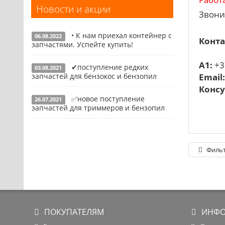
Новости и акции
Запчасти для УШМ (болгарок)
Звони
Запчасти для электроинструмента
• К нам приехал контейнер с
другие
06.08.2022
Конта
запчастями. Успейте купить!
Конденсаторы
A1:
+3
✔поступление редких
03.08.2021
Якоря, статоры
Подробнее
запчастей для бензокос и бензопил
Email
Аккумуляторы, зарядные устройства
Консу
✅новое поступление
26.07.2021
Щётки, щёточные узлы
Подробнее
запчастей для триммеров и бензопил
Ремни для электроинструмента
Подробнее
Фильт
ПОКУПАТЕЛЯМ
ИНФО