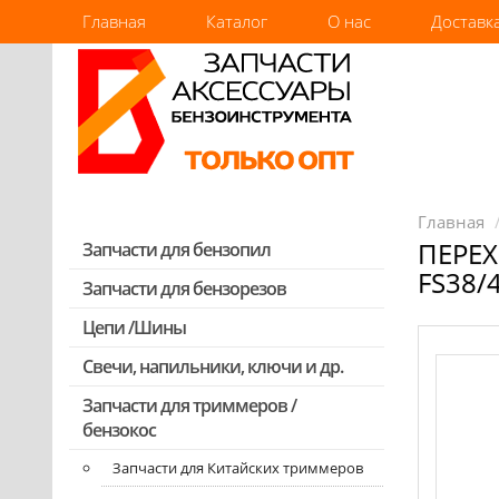
Главная
Каталог
О нас
Доставк
Главная
ПЕРЕХ
Запчасти для бензопил
FS38/
Запчасти для бензорезов
Запчасти для бензопил Stihl
Запчасти для бензопил Husqvarna,
Цепи /Шины
Partner
Свечи, напильники, ключи и др.
Запчасти для Китайских бензопил
Запчасти для триммеров /
Запчасти для бензопил Oleo-mac,
бензокос
Echo и др.
Запчасти для Китайских триммеров