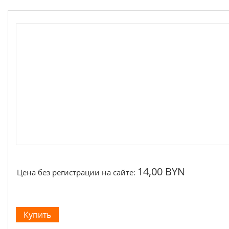
Якоря, статоры
Аккумуляторы, зарядные устройства
Щётки, щёточные узлы
Ремни для электроинструмента
14,00 BYN
Цена без регистрации на сайте: