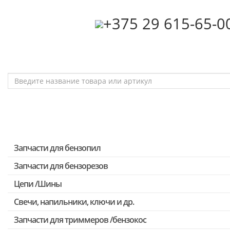
‎+375 29 615-65-0
Запчасти для бензопил
Запчасти для бензорезов
Запчасти для бензопил Stihl
Запчасти для бензопил Husqvarna, Partner
Цепи /Шины
Запчасти для Китайских бензопил
Свечи, напильники, ключи и др.
Запчасти для бензопил Oleo-mac, Echo и др.
Запчасти для триммеров /бензокос