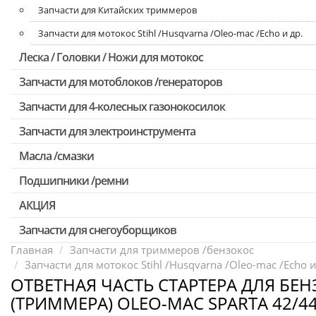
Запчасти для Китайских триммеров
Запчасти для мотокос Stihl /Husqvarna /Oleo-mac /Echo и др.
Леска / Головки / Ножи для мотокос
Запчасти для мотоблоков /генераторов
Запчасти для 4-колесных газонокосилок
Запчасти для электроинструмента
Масла /смазки
Двигатели, редукторы для шуруповертов
Патроны для шуруповертов / перфораторов
Подшипники /ремни
Выключатели, переключатели
АКЦИЯ
Запчасти для перфораторов и отбойных молотков
Запчасти для снегоуборщиков
Скидка 50%
Запчасти для УШМ (болгарок)
Главная
Запчасти для триммеров /бензокос
Запчасти для мотокос Stihl /Husqvarna /Oleo-mac /Echo и
Запчасти для электроинструмента другие
ОТВЕТНАЯ ЧАСТЬ СТАРТЕРА ДЛЯ БЕ
Конденсаторы
(ТРИММЕРА) OLEO-MAC SPARTA 42/4