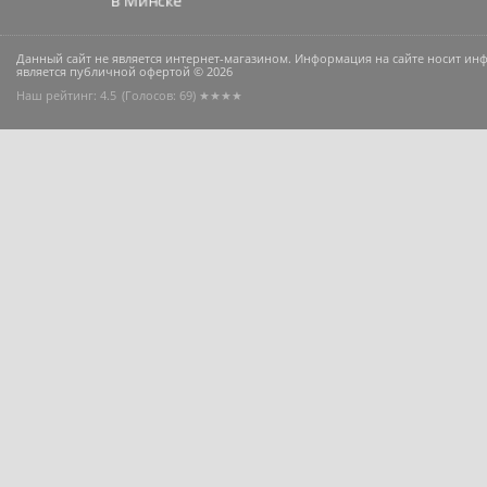
Данный сайт не является интернет-магазином. Информация на сайте носит и
является публичной офертой © 2026
Наш рейтинг: 4.5
(Голосов:
69
) ★★★★