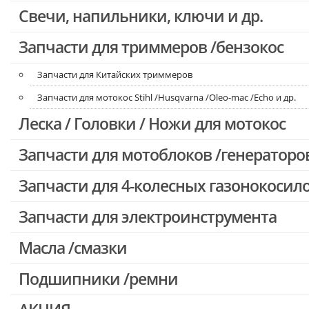
Свечи, напильники, ключи и др.
Запчасти для бензопил Oleo-mac, Echo и др.
Запчасти для триммеров /бензокос
Запчасти для Китайских триммеров
Запчасти для мотокос Stihl /Husqvarna /Oleo-mac /Echo и др.
Леска / Головки / Ножи для мотокос
Запчасти для мотоблоков /генераторо
Запчасти для 4-колесных газонокосил
Запчасти для электроинструмента
Масла /смазки
Двигатели, редукторы для шуруповертов
Патроны для шуруповертов / перфораторов
Подшипники /ремни
Выключатели, переключатели