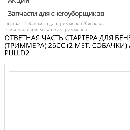
АКЦИЯ
Запчасти для перфораторов и отбойных молотков
Запчасти для УШМ (болгарок)
Запчасти для снегоуборщиков
Скидка 50%
Запчасти для электроинструмента другие
Главная
Запчасти для триммеров /бензокос
Запчасти для Китайских триммеров
Конденсаторы
ОТВЕТНАЯ ЧАСТЬ СТАРТЕРА ДЛЯ БЕ
Якоря, статоры
(ТРИММЕРА) 26CC (2 МЕТ. СОБАЧКИ) 
Аккумуляторы, зарядные устройства
PULLD2
Щётки, щёточные узлы
Ремни для электроинструмента