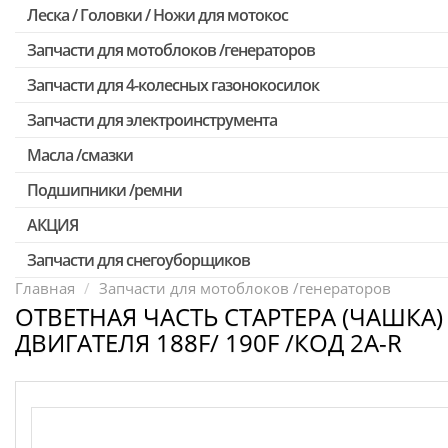
Леска / Головки / Ножи для мотокос
Запчасти для Китайских триммеров
Запчасти для мотокос Stihl /Husqvarna /Oleo-mac /Echo и др.
Запчасти для мотоблоков /генераторов
Запчасти для 4-колесных газонокосилок
Запчасти для электроинструмента
Масла /смазки
Двигатели, редукторы для шуруповертов
Патроны для шуруповертов / перфораторов
Подшипники /ремни
Выключатели, переключатели
АКЦИЯ
Запчасти для перфораторов и отбойных молотков
Запчасти для снегоуборщиков
Скидка 50%
Запчасти для УШМ (болгарок)
Главная
Запчасти для мотоблоков /генераторов
ОТВЕТНАЯ ЧАСТЬ СТАРТЕРА (ЧАШКА)
Запчасти для электроинструмента другие
ДВИГАТЕЛЯ 188F/ 190F /КОД 2A-R
Конденсаторы
Якоря, статоры
Аккумуляторы, зарядные устройства