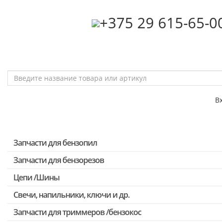
‎+375 29 615-65-0
В
Запчасти для бензопил
Запчасти для бензорезов
Запчасти для бензопил Stihl
Запчасти для бензопил Husqvarna, Partner
Цепи /Шины
Запчасти для Китайских бензопил
Свечи, напильники, ключи и др.
Запчасти для бензопил Oleo-mac, Echo и др.
Запчасти для триммеров /бензокос