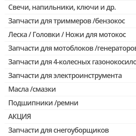
Свечи, напильники, ключи и др.
Запчасти для бензопил Oleo-mac, Echo и др.
Запчасти для триммеров /бензокос
Леска / Головки / Ножи для мотокос
Запчасти для Китайских триммеров
Запчасти для мотокос Stihl /Husqvarna /Oleo-mac /Echo и др.
Запчасти для мотоблоков /генераторо
Запчасти для 4-колесных газонокосил
Запчасти для электроинструмента
Масла /смазки
Двигатели, редукторы для шуруповертов
Патроны для шуруповертов / перфораторов
Подшипники /ремни
Выключатели, переключатели
АКЦИЯ
Запчасти для перфораторов и отбойных молотков
Запчасти для УШМ (болгарок)
Запчасти для снегоуборщиков
Скидка 50%