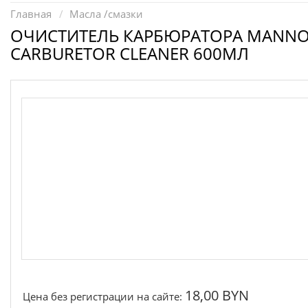
Запчасти для электроинструмента другие
Главная
Масла /смазки
Конденсаторы
ОЧИСТИТЕЛЬ КАРБЮРАТОРА MANNO
CARBURETOR CLEANER 600МЛ
Якоря, статоры
Аккумуляторы, зарядные устройства
Щётки, щёточные узлы
Ремни для электроинструмента
18,00 BYN
Цена без регистрации на сайте: