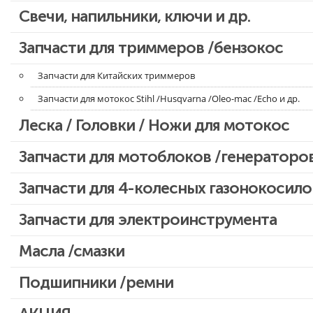
Свечи, напильники, ключи и др.
Запчасти для бензопил Oleo-mac, Echo и др.
Запчасти для триммеров /бензокос
Запчасти для Китайских триммеров
Запчасти для мотокос Stihl /Husqvarna /Oleo-mac /Echo и др.
Леска / Головки / Ножи для мотокос
Запчасти для мотоблоков /генераторо
Запчасти для 4-колесных газонокосило
Запчасти для электроинструмента
Двигатели, редукторы для шуруповертов
Масла /смазки
Патроны для шуруповертов / перфораторов
Подшипники /ремни
Выключатели, переключатели