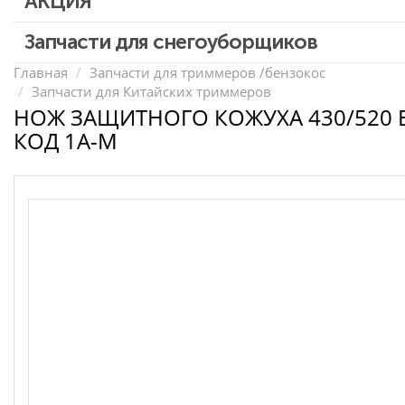
АКЦИЯ
Запчасти для перфораторов и отбойных молотков
Запчасти для УШМ (болгарок)
Скидка 50%
Запчасти для снегоуборщиков
Запчасти для электроинструмента другие
Главная
Запчасти для триммеров /бензокос
Запчасти для Китайских триммеров
Конденсаторы
НОЖ ЗАЩИТНОГО КОЖУХА 430/520
Якоря, статоры
КОД 1A-M
Аккумуляторы, зарядные устройства
Щётки, щёточные узлы
Ремни для электроинструмента